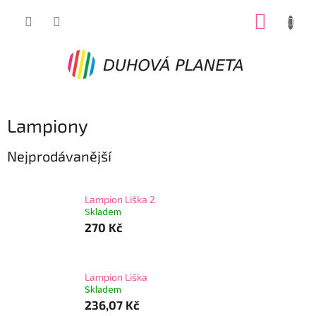
Přejít
NÁKUP
na
obsah
KOŠÍK
Lampiony
Nejprodávanější
Lampion Liška 2
Skladem
270 Kč
Lampion Liška
Skladem
236,07 Kč