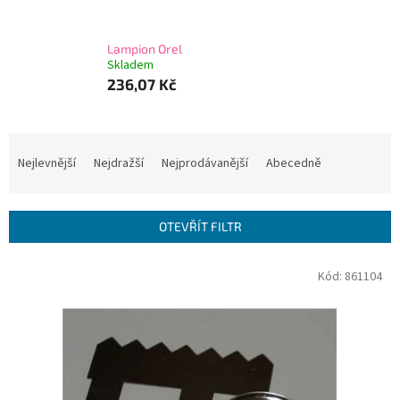
Lampion Orel
Skladem
236,07 Kč
Ř
a
Nejlevnější
Nejdražší
Nejprodávanější
Abecedně
z
e
n
OTEVŘÍT FILTR
í
p
V
Kód:
861104
r
ý
o
p
d
i
u
s
k
p
t
r
ů