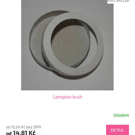
Kód:
861100
Lampion kruh
Skladem
od 12,24 Kč bez DPH
DETAIL
14,81 Kč
od