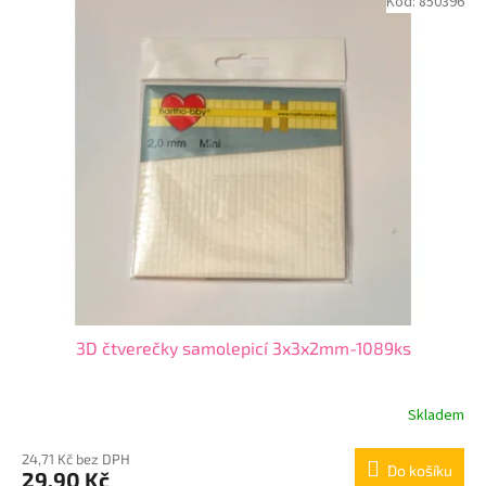
Kód:
850396
3D čtverečky samolepicí 3x3x2mm-1089ks
Skladem
24,71 Kč bez DPH
Do košíku
29,90 Kč