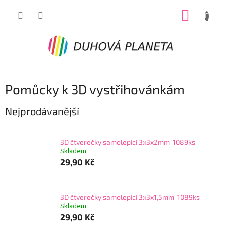
Přejít
NÁKUP
na
obsah
KOŠÍK
Pomůcky k 3D vystřihovánkám
Nejprodávanější
3D čtverečky samolepicí 3x3x2mm-1089ks
Skladem
29,90 Kč
3D čtverečky samolepicí 3x3x1,5mm-1089ks
Skladem
29,90 Kč