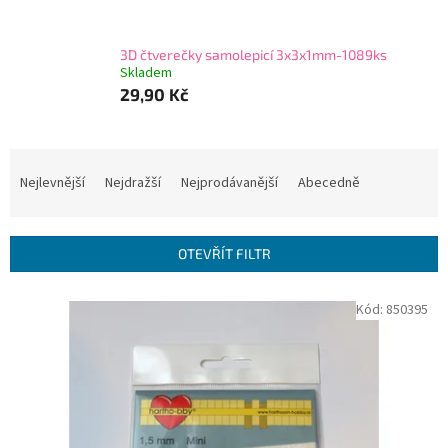
3D čtverečky samolepicí 3x3x1mm-1089ks
Skladem
29,90 Kč
Ř
a
Nejlevnější
Nejdražší
Nejprodávanější
Abecedně
z
e
n
OTEVŘÍT FILTR
í
p
V
Kód:
850395
r
ý
o
p
d
i
u
s
k
p
t
r
ů