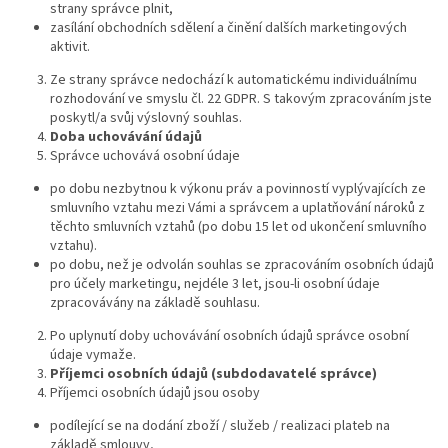
strany správce plnit,
zasílání obchodních sdělení a činění dalších marketingových
aktivit.
Ze strany správce nedochází k automatickému individuálnímu
rozhodování ve smyslu čl. 22 GDPR. S takovým zpracováním jste
poskytl/a svůj výslovný souhlas.
Doba uchovávání údajů
Správce uchovává osobní údaje
po dobu nezbytnou k výkonu práv a povinností vyplývajících ze
smluvního vztahu mezi Vámi a správcem a uplatňování nároků z
těchto smluvních vztahů (po dobu 15 let od ukončení smluvního
vztahu).
po dobu, než je odvolán souhlas se zpracováním osobních údajů
pro účely marketingu, nejdéle 3 let, jsou-li osobní údaje
zpracovávány na základě souhlasu.
Po uplynutí doby uchovávání osobních údajů správce osobní
údaje vymaže.
Příjemci osobních údajů (subdodavatelé správce)
Příjemci osobních údajů jsou osoby
podílející se na dodání zboží / služeb / realizaci plateb na
základě smlouvy,