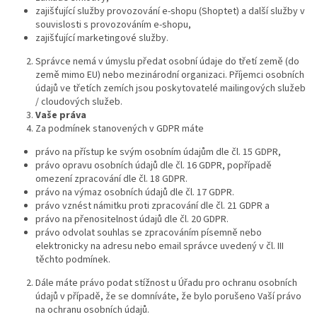
zajišťující služby provozování e-shopu (Shoptet) a další služby v
souvislosti s provozováním e-shopu,
zajišťující marketingové služby.
Správce nemá v úmyslu předat osobní údaje do třetí země (do
země mimo EU) nebo mezinárodní organizaci. Příjemci osobních
údajů ve třetích zemích jsou poskytovatelé mailingových služeb
/ cloudových služeb.
Vaše práva
Za podmínek stanovených v GDPR máte
právo na přístup ke svým osobním údajům dle čl. 15 GDPR,
právo opravu osobních údajů dle čl. 16 GDPR, popřípadě
omezení zpracování dle čl. 18 GDPR.
právo na výmaz osobních údajů dle čl. 17 GDPR.
právo vznést námitku proti zpracování dle čl. 21 GDPR a
právo na přenositelnost údajů dle čl. 20 GDPR.
právo odvolat souhlas se zpracováním písemně nebo
elektronicky na adresu nebo email správce uvedený v čl. III
těchto podmínek.
Dále máte právo podat stížnost u Úřadu pro ochranu osobních
údajů v případě, že se domníváte, že bylo porušeno Vaší právo
na ochranu osobních údajů.