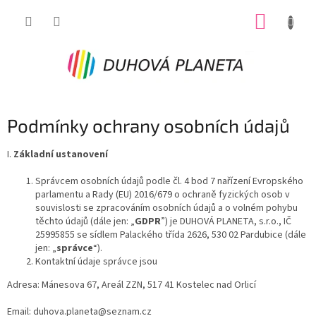
Přejít
NÁKUP
na
obsah
KOŠÍK
Podmínky ochrany osobních údajů
I.
Základní ustanovení
Správcem osobních údajů podle čl. 4 bod 7 nařízení Evropského
parlamentu a Rady (EU) 2016/679 o ochraně fyzických osob v
souvislosti se zpracováním osobních údajů a o volném pohybu
těchto údajů (dále jen: „
GDPR
”) je DUHOVÁ PLANETA, s.r.o., IČ
25995855 se sídlem Palackého třída 2626, 530 02 Pardubice (dále
jen: „
správce
“).
Kontaktní údaje správce jsou
Adresa: Mánesova 67, Areál ZZN, 517 41 Kostelec nad Orlicí
Email: duhova.planeta@seznam.cz