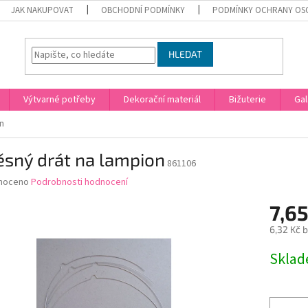
JAK NAKUPOVAT
OBCHODNÍ PODMÍNKY
PODMÍNKY OCHRANY OS
HLEDAT
Výtvarné potřeby
Dekorační materiál
Bižuterie
Gal
n
ěsný drát na lampion
861106
né
noceno
Podrobnosti hodnocení
ní
7,65
u
6,32 Kč 
Měrná
Skla
cena:
ek.