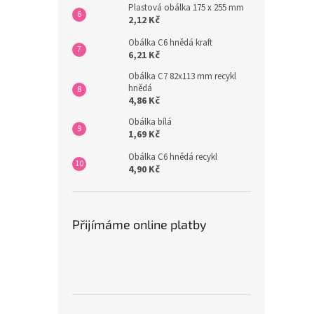
Plastová obálka 175 x 255 mm
2,12 Kč
Obálka C6 hnědá kraft
6,21 Kč
Obálka C7 82x113 mm recykl
hnědá
4,86 Kč
Obálka bílá
1,69 Kč
Obálka C6 hnědá recykl
4,90 Kč
Přijímáme online platby