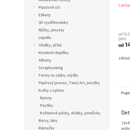
Modelovací hmoty
Lamp
Plastové oči
Etikety
3D vystřihovánky
Nůžky, pinzety
od 12,
Lepidla
DPH
14
od
Obálky, přání
Kreativní doplňky
základ
Albumy
Scrapbooking
Formy na sádru, mýdlo
Papírový provaz, Twist Art, pestíky
Květy z nylonu
Popi
Nylony
Pestíky
Det
Květinové pásky, drátky, pomůcky
Barvy, laky
Závě
Rámečky
jedn