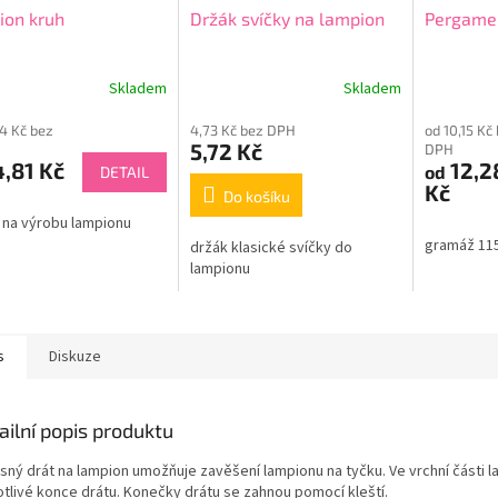
ion kruh
Držák svíčky na lampion
Pergamen
Skladem
Skladem
24 Kč bez
4,73 Kč bez DPH
od 10,15 Kč
5,72 Kč
DPH
,81 Kč
12,2
od
DETAIL
Kč
Do košíku
 na výrobu lampionu
gramáž 11
držák klasické svíčky do
lampionu
s
Diskuze
ailní popis produktu
sný drát na lampion umožňuje zavěšení lampionu na tyčku. Ve vrchní části l
otlivé konce drátu. Konečky drátu se zahnou pomocí kleští.