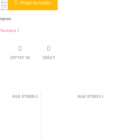
Přidat do košíku
ampion
informace
ZEPTAT SE
SDÍLET
Kód:
870605-1
Kód:
870633-1