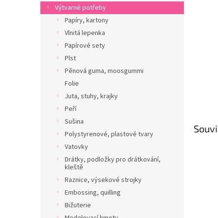
n
Výtvarné potřeby
e
Papíry, kartony
l
Vlnitá lepenka
Papírové sety
Plst
Pěnová guma, moosgummi
Folie
Juta, stuhy, krajky
Peří
Sušina
Souvi
Polystyrenové, plastové tvary
Vatovky
Drátky, podložky pro drátkování,
kleště
Raznice, výsekové strojky
Embossing, quilling
Bižuterie