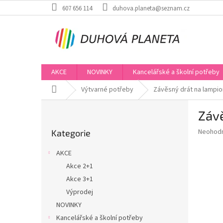
Přejít
607 656 114
duhova.planeta@seznam.cz
na
obsah
AKCE
NOVINKY
Kancelářské a školní potřeby
Domů
Výtvarné potřeby
Závěsný drát na lampio
P
Záv
o
Přeskočit
s
Průměr
Neohod
Kategorie
kategorie
t
hodnoce
r
produkt
AKCE
a
je
Akce 2+1
0,0
n
z
Akce 3+1
n
5
í
Výprodej
hvězdič
p
NOVINKY
a
Kancelářské a školní potřeby