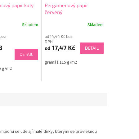
ový papír kaly
Pergamenový papír
červený
Skladem
Skladem
 bez
od 14,44 Kč bez
DPH
8
17,47 Kč
od
DETAIL
DETAIL
gramáž 115 g/m2
5 g/m2
ampionu se udělají malé dírky, kterými se provléknou