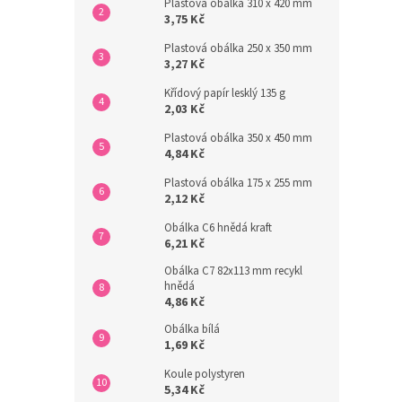
Plastová obálka 310 x 420 mm
3,75 Kč
Plastová obálka 250 x 350 mm
3,27 Kč
Křídový papír lesklý 135 g
2,03 Kč
Plastová obálka 350 x 450 mm
4,84 Kč
Plastová obálka 175 x 255 mm
2,12 Kč
Obálka C6 hnědá kraft
6,21 Kč
Obálka C7 82x113 mm recykl
hnědá
4,86 Kč
Obálka bílá
1,69 Kč
Koule polystyren
5,34 Kč