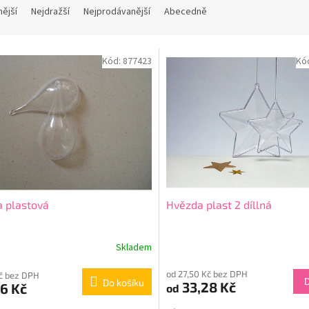
nější
Nejdražší
Nejprodávanější
Abecedně
Kód:
877423
Kó
 plastová
Hvězda plast 2 díllná
Skladem
od 27,50 Kč bez DPH
Kč bez DPH
Do košíku
33,28 Kč
6 Kč
od