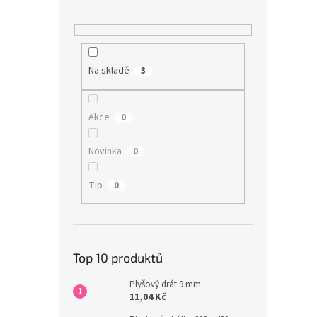
Na skladě
3
Akce
0
Novinka
0
Tip
0
Top 10 produktů
Plyšový drát 9 mm
11,04 Kč