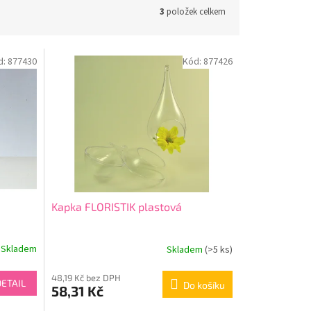
3
položek celkem
d:
877430
Kód:
877426
Kapka FLORISTIK plastová
Skladem
Skladem
(>5 ks)
48,19 Kč bez DPH
DETAIL
Do košíku
58,31 Kč