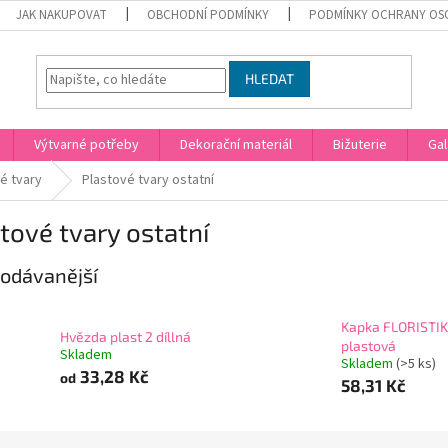
JAK NAKUPOVAT
OBCHODNÍ PODMÍNKY
PODMÍNKY OCHRANY OS
HLEDAT
Výtvarné potřeby
Dekorační materiál
Bižuterie
Gal
é tvary
Plastové tvary ostatní
tové tvary ostatní
odávanější
Kapka FLORISTIK
Hvězda plast 2 díllná
plastová
Skladem
Skladem
(>5 ks)
33,28 Kč
od
58,31 Kč