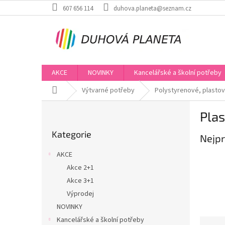
Přejít
607 656 114
duhova.planeta@seznam.cz
na
obsah
AKCE
NOVINKY
Kancelářské a školní potřeby
Domů
Výtvarné potřeby
Polystyrenové, plastov
P
Plas
o
Přeskočit
s
Kategorie
kategorie
Nejpr
t
r
AKCE
a
Akce 2+1
n
Akce 3+1
n
í
Výprodej
p
NOVINKY
a
Kancelářské a školní potřeby
Ř