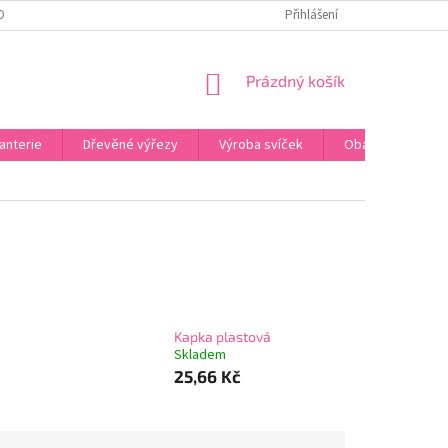
OBNÍCH ÚDAJŮ
ODSTOUPENÍ OD SMLOUVY
Přihlášení
UPLATNĚNÍ REKLAMACE
NÁKUPNÍ
Prázdný košík
KOŠÍK
anterie
Dřevěné výřezy
Výroba svíček
Obalový materiál
Kapka plastová
Skladem
25,66 Kč