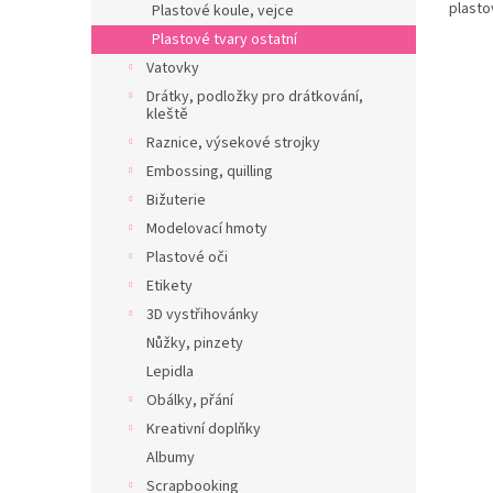
plasto
Plastové koule, vejce
Plastové tvary ostatní
Vatovky
Drátky, podložky pro drátkování,
kleště
Raznice, výsekové strojky
Embossing, quilling
Bižuterie
Modelovací hmoty
Plastové oči
Etikety
3D vystřihovánky
Nůžky, pinzety
Lepidla
Obálky, přání
Kreativní doplňky
Albumy
Scrapbooking