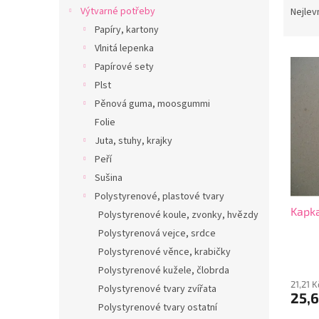
n
a
Výtvarné potřeby
Nejlev
e
z
Papíry, kartony
l
e
Vlnitá lepenka
V
n
Papírové sety
ý
í
Plst
p
p
i
r
Pěnová guma, moosgummi
s
o
Folie
p
d
Juta, stuhy, krajky
r
u
Peří
o
k
Sušina
d
t
Polystyrenové, plastové tvary
u
ů
Kapka
k
Polystyrenové koule, zvonky, hvězdy
t
Polystyrenová vejce, srdce
ů
Polystyrenové věnce, krabičky
Polystyrenové kužele, člobrda
21,21 
Polystyrenové tvary zvířata
25,6
Polystyrenové tvary ostatní