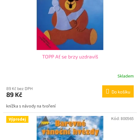
o
d
u
k
t
ů
TOPP Ať se brzy uzdravíš
Skladem
89 Kč bez DPH
Do košíku
89 Kč
knížka s návody na tvoření
Kód:
800565
Výprodej