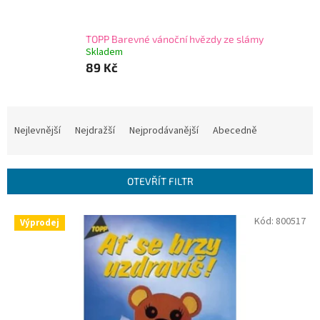
TOPP Barevné vánoční hvězdy ze slámy
Skladem
89 Kč
Ř
a
Nejlevnější
Nejdražší
Nejprodávanější
Abecedně
z
e
n
OTEVŘÍT FILTR
í
p
V
Kód:
800517
r
Výprodej
ý
o
p
d
i
u
s
k
p
t
r
ů