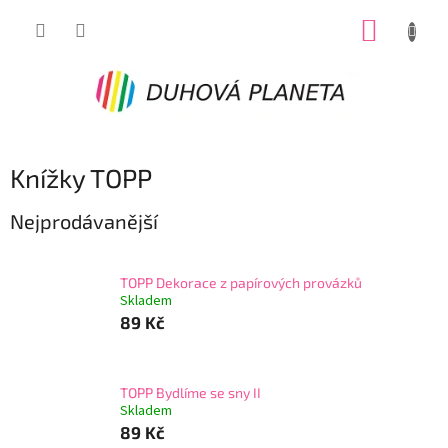
Přejít
NÁKUP
na
obsah
KOŠÍK
Knížky TOPP
Nejprodávanější
TOPP Dekorace z papírových provázků
Skladem
89 Kč
TOPP Bydlíme se sny II
Skladem
89 Kč