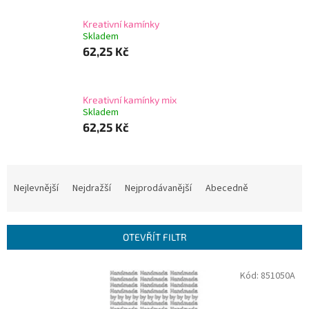
Kreativní kamínky
Skladem
62,25 Kč
Kreativní kamínky mix
Skladem
62,25 Kč
Ř
a
Nejlevnější
Nejdražší
Nejprodávanější
Abecedně
z
e
n
OTEVŘÍT FILTR
í
p
V
Kód:
851050A
r
ý
o
p
d