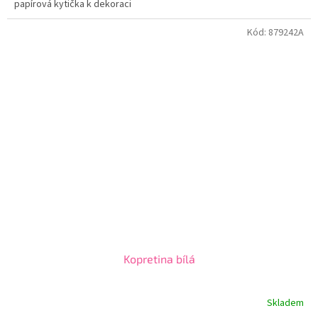
papírová kytička k dekoraci
Kód:
879242A
Kopretina bílá
Skladem