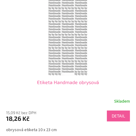
i
u
s
k
p
t
r
ů
o
d
u
k
t
ů
Etiketa Handmade obrysová
Skladem
15,09 Kč bez DPH
DETAIL
18,26 Kč
obrysová etiketa 10 x 23 cm