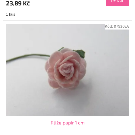
DETAIL
23,89 Kč
1 kus
Kód:
879202A
Růže papír 1 cm