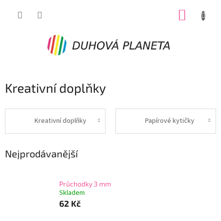
Přejít
NÁKUP
na
obsah
KOŠÍK
Kreativní doplňky
Kreativní doplňky
Papírové kytičky
Nejprodávanější
Průchodky 3 mm
Skladem
62 Kč