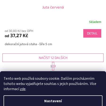
Juta červená
Skladem
od 30,80 Kč bez DPH
DETAIL
37,27 Kč
od
dekorační jutová stuha - šíře 5 cm
NAČÍST 12 DALŠÍCH
S
1
3
t
O
r
27
položek celkem
v
á
Tento web používá soubory cookie. Dalším procházením
l
NAHORU
n
tohoto webu vyjadřujete souhlas s jejich používáním.. Více
á
k
d
o
informací
zde
.
v
Z
a
á
c
á
n
Nastavení
í
Vytvořil Shoptet
p
í