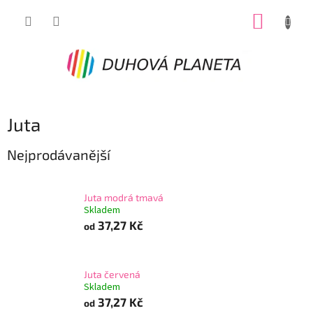
Přejít
NÁKUP
na
obsah
KOŠÍK
Juta
Nejprodávanější
Juta modrá tmavá
Skladem
37,27 Kč
od
Juta červená
Skladem
37,27 Kč
od