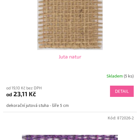
o
d
u
k
t
ů
Juta natur
Skladem
(5 ks)
od 19,10 Kč bez DPH
DETAIL
23,11 Kč
od
dekorační jutová stuha - šíře 5 cm
Kód:
872026-2