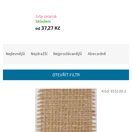
Juta zelená
Skladem
37,27 Kč
od
Ř
a
Nejlevnější
Nejdražší
Nejprodávanější
Abecedně
z
e
n
OTEVŘÍT FILTR
í
p
V
Kód:
853100-2
r
ý
o
p
d
i
u
s
k
p
t
r
ů