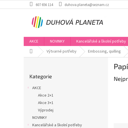
Přejít
607 656 114
duhova.planeta@seznam.cz
na
obsah
AKCE
NOVINKY
Kancelářské a školní potřeby
Domů
Výtvarné potřeby
Embossing, quilling
P
Papí
o
Přeskočit
s
Kategorie
kategorie
Nejpr
t
r
AKCE
a
Akce 2+1
n
Akce 3+1
n
í
Výprodej
p
NOVINKY
a
Kancelářské a školní potřeby
Ř