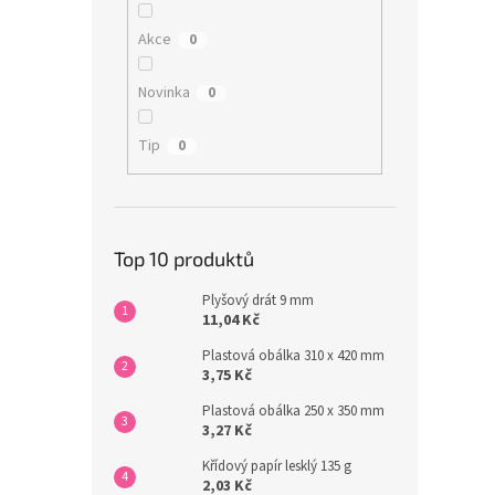
Akce
0
Novinka
0
Tip
0
Top 10 produktů
Plyšový drát 9 mm
11,04 Kč
Plastová obálka 310 x 420 mm
3,75 Kč
Plastová obálka 250 x 350 mm
3,27 Kč
Křídový papír lesklý 135 g
2,03 Kč