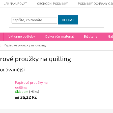
JAK NAKUPOVAT
OBCHODNÍ PODMÍNKY
PODMÍNKY OCHRANY OS
HLEDAT
Výtvarné potřeby
Dekorační materiál
Bižuterie
Gal
Papírové proužky na quilling
rové proužky na quilling
odávanější
Papírové proužky na
quilling
Skladem
(>5 ks)
35,22 Kč
od