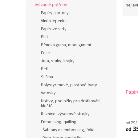
n
a
Výtvarné potřeby
Nejlev
e
z
Papíry, kartony
l
e
Vlnitá lepenka
V
n
Papírové sety
ý
í
Plst
p
p
i
r
Pěnová guma, moosgummi
s
o
Folie
p
d
Juta, stuhy, krajky
r
u
Peří
o
k
Sušina
d
t
Polystyrenové, plastové tvary
u
ů
Papír
k
Vatovky
t
Drátky, podložky pro drátkování,
ů
kleště
Raznice, výsekové strojky
Embossing, quilling
od 29,
35
od
Šablony na embossing, folie