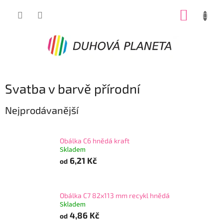
Přejít
NÁKUP
na
obsah
KOŠÍK
Svatba v barvě přírodní
Nejprodávanější
Obálka C6 hnědá kraft
Skladem
6,21 Kč
od
Obálka C7 82x113 mm recykl hnědá
Skladem
4,86 Kč
od