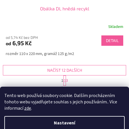
Obálka DL hnědá recykl
Skladem
od 5,74 Kč bez DPH
DETAIL
6,95 Kč
od
rozměr 110 x 220 mm, gramáž 125 g/m2
NAČÍST 12 DALŠÍCH
S
1
3
t
O
r
32
položek celkem
v
á
Tento web používá soubory cookie. Dalším procházením
l
NAHORU
n
tohoto webu vyjadřujete souhlas s jejich používáním.. Více
á
k
d
o
informací
zde
.
v
Z
a
á
c
á
n
Nastavení
í
Vytvořil Shoptet
p
í