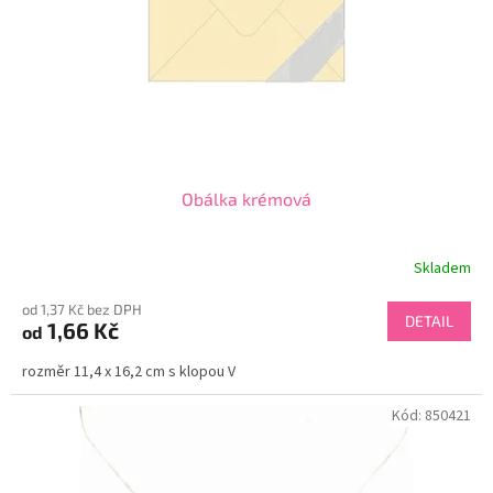
o
d
u
k
t
ů
Obálka krémová
Skladem
od 1,37 Kč bez DPH
DETAIL
1,66 Kč
od
rozměr 11,4 x 16,2 cm s klopou V
Kód:
850421