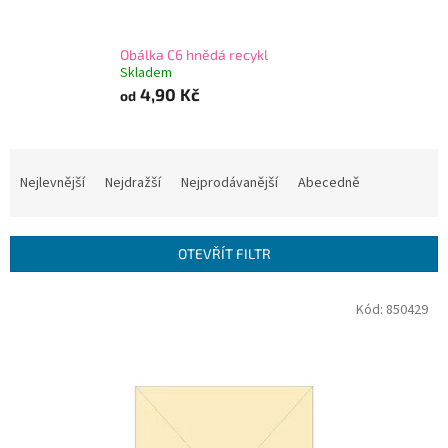
Obálka C6 hnědá recykl
Skladem
4,90 Kč
od
Ř
a
Nejlevnější
Nejdražší
Nejprodávanější
Abecedně
z
e
n
OTEVŘÍT FILTR
í
p
V
Kód:
850429
r
ý
o
p
d
i
u
s
k
p
t
r
ů