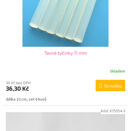
o
d
u
k
t
ů
Tavné tyčinky 11 mm
Skladem
30 Kč bez DPH
Do košíku
36,30 Kč
délka 10 cm, set 6 kusů
Kód:
875554-3