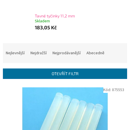
Tavné tyčinky 11,2 mm
Skladem
183,05 Kč
Ř
a
Nejlevnější
Nejdražší
Nejprodávanější
Abecedně
z
e
n
OTEVŘÍT FILTR
í
p
V
Kód:
875553
r
ý
o
p
d
i
u
s
k
p
t
r
ů