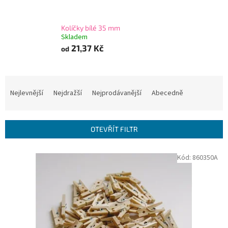
Kolíčky bílé 35 mm
Skladem
21,37 Kč
od
Ř
a
Nejlevnější
Nejdražší
Nejprodávanější
Abecedně
z
e
n
OTEVŘÍT FILTR
í
p
V
Kód:
860350A
r
ý
o
p
d
i
u
s
k
p
t
r
ů