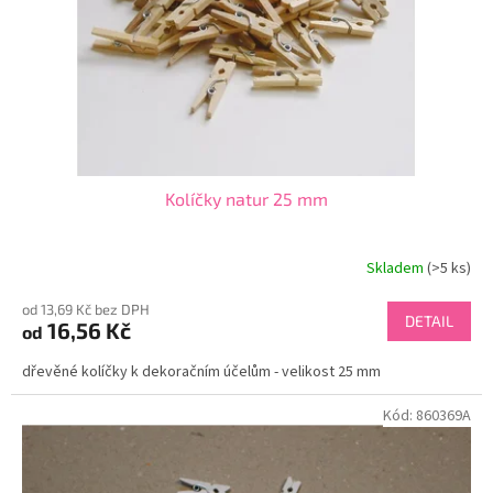
o
d
u
k
t
ů
Kolíčky natur 25 mm
Skladem
(>5 ks)
od 13,69 Kč bez DPH
DETAIL
16,56 Kč
od
dřevěné kolíčky k dekoračním účelům - velikost 25 mm
Kód:
860369A