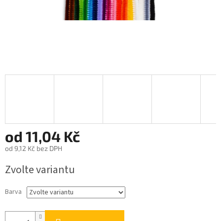
od
11,04 Kč
od
9,12 Kč
bez DPH
Měrná
Zvolte variantu
cena:
Barva