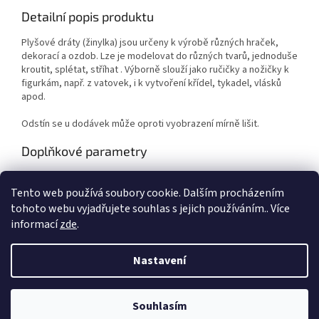
Detailní popis produktu
Plyšové dráty (žinylka) jsou určeny k výrobě různých hraček,
dekorací a ozdob. Lze je modelovat do různých tvarů, jednoduše
kroutit, splétat, stříhat . Výborně slouží jako ručičky a nožičky k
figurkám, např. z vatovek, i k vytvoření křídel, tykadel, vlásků
apod.
Odstín se u dodávek může oproti vyobrazení mírně lišit.
Doplňkové parametry
Kategorie
:
Výtvarné potřeby
Tento web používá soubory cookie. Dalším procházením
EAN
:
Zvolte variantu
tohoto webu vyjadřujete souhlas s jejich používáním.. Více
informací
zde
.
Z
á
Nastavení
Vytvořil Shoptet
p
a
t
Souhlasím
Copyright 2026
Duhová planeta
. Všechna práva vyhrazena.
í
VÍTEJTE NA NAŠEM NOVÉM ESHOPU