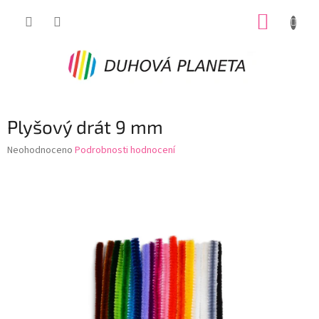
Přejít
NÁKUP
na
obsah
KOŠÍK
Plyšový drát 9 mm
Průměrné
Neohodnoceno
Podrobnosti hodnocení
hodnocení
produktu
je
0,0
z
5
hvězdiček.