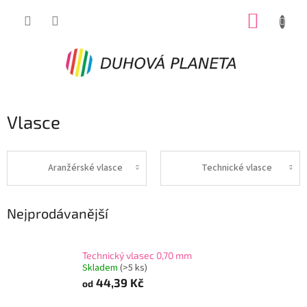
Přejít
NÁKUP
na
obsah
KOŠÍK
Vlasce
Aranžérské vlasce
Technické vlasce
Nejprodávanější
Technický vlasec 0,70 mm
Skladem
(>5 ks)
44,39 Kč
od