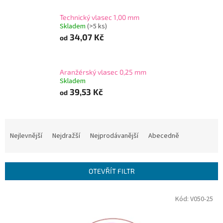
Technický vlasec 1,00 mm
Skladem
(>5 ks)
34,07 Kč
od
Aranžérský vlasec 0,25 mm
Skladem
39,53 Kč
od
Ř
a
Nejlevnější
Nejdražší
Nejprodávanější
Abecedně
z
e
n
OTEVŘÍT FILTR
í
p
V
Kód:
V050-25
r
ý
o
p
d