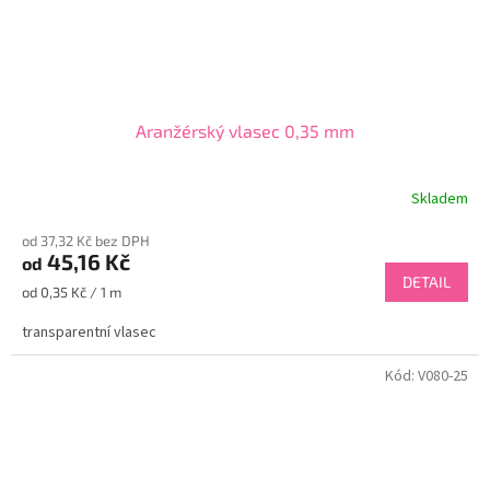
Aranžérský vlasec 0,35 mm
Skladem
od 37,32 Kč bez DPH
45,16 Kč
od
DETAIL
Měrná
od 0,35 Kč / 1 m
cena:
transparentní vlasec
Kód:
V080-25