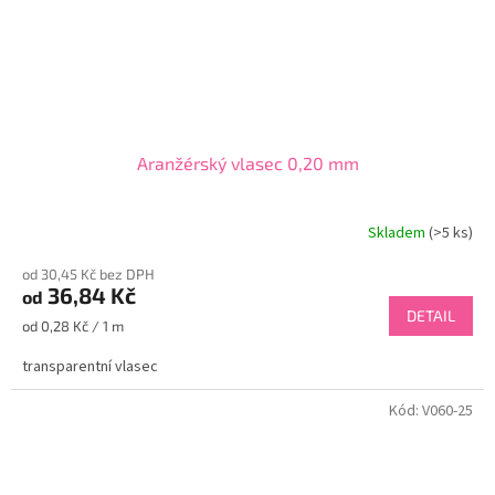
Aranžérský vlasec 0,20 mm
Skladem
(>5 ks)
od 30,45 Kč bez DPH
36,84 Kč
od
DETAIL
Měrná
od 0,28 Kč / 1 m
cena:
transparentní vlasec
Kód:
V060-25