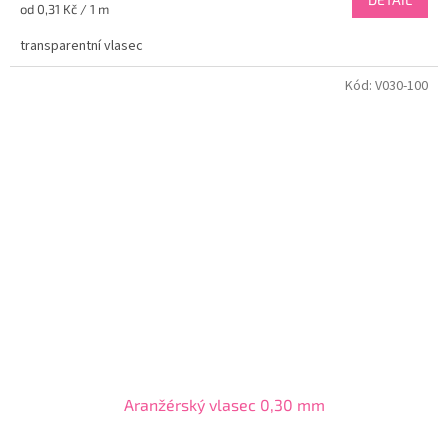
Měrná
od 0,31 Kč / 1 m
cena:
transparentní vlasec
Kód:
V030-100
Aranžérský vlasec 0,30 mm