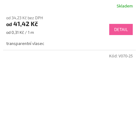
Skladem
od 34,23 Kč bez DPH
41,42 Kč
od
DETAIL
Měrná
od 0,31 Kč / 1 m
cena:
transparentní vlasec
Kód:
V070-25