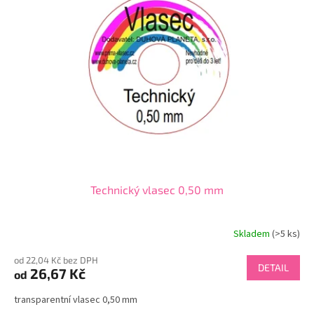
i
u
s
k
p
t
r
ů
o
d
u
k
t
ů
Technický vlasec 0,50 mm
Skladem
(>5 ks)
od 22,04 Kč bez DPH
DETAIL
26,67 Kč
od
transparentní vlasec 0,50 mm