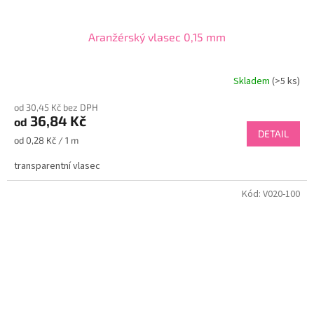
Aranžérský vlasec 0,15 mm
Skladem
(>5 ks)
od 30,45 Kč bez DPH
36,84 Kč
od
DETAIL
Měrná
od 0,28 Kč / 1 m
cena:
transparentní vlasec
Kód:
V020-100