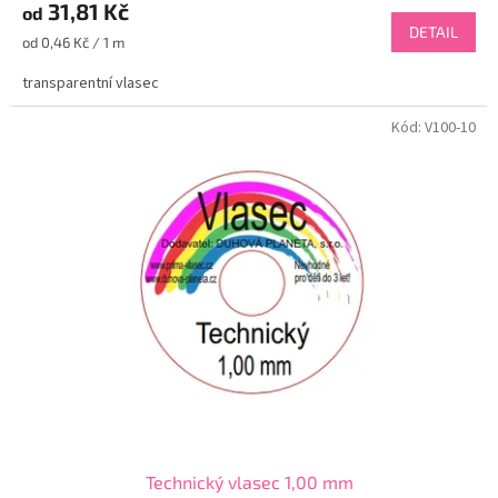
31,81 Kč
od
DETAIL
Měrná
od 0,46 Kč / 1 m
cena:
transparentní vlasec
Kód:
V100-10
Technický vlasec 1,00 mm