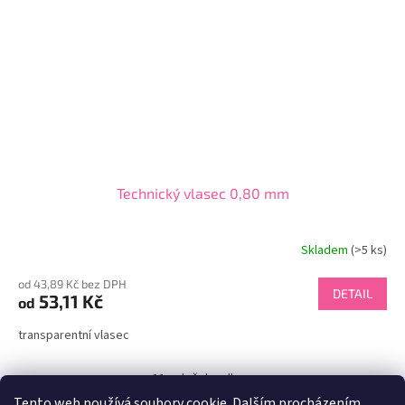
Technický vlasec 0,80 mm
Skladem
(>5 ks)
od 43,89 Kč bez DPH
DETAIL
53,11 Kč
od
transparentní vlasec
11
položek celkem
O
Tento web používá soubory cookie. Dalším procházením
v