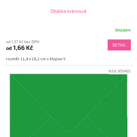
Obálka krémová
Skladem
od 1,37 Kč bez DPH
DETAIL
1,66 Kč
od
rozměr 11,4 x 16,2 cm s klopou V
Kód:
850431