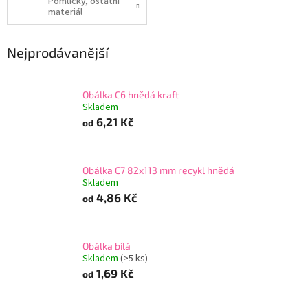
Pomůcky, ostatní
materiál
Nejprodávanější
Obálka C6 hnědá kraft
Skladem
6,21 Kč
od
Obálka C7 82x113 mm recykl hnědá
Skladem
4,86 Kč
od
Obálka bílá
Skladem
(>5 ks)
1,69 Kč
od