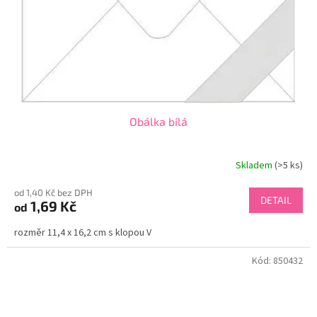
Obálka bílá
Skladem
(>5 ks)
od 1,40 Kč bez DPH
DETAIL
1,69 Kč
od
rozměr 11,4 x 16,2 cm s klopou V
Kód:
850432