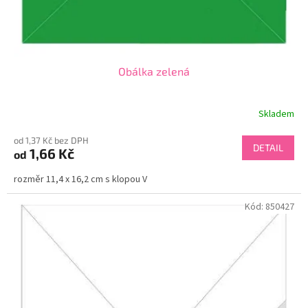
Obálka zelená
Skladem
od 1,37 Kč bez DPH
DETAIL
1,66 Kč
od
rozměr 11,4 x 16,2 cm s klopou V
Kód:
850427