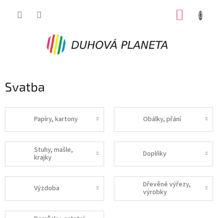
Přejít
NÁKUP
na
obsah
KOŠÍK
Svatba
Papíry, kartony
Obálky, přání
Stuhy, mašle,
Doplňky
krajky
Dřevěné výřezy,
Výzdoba
výrobky