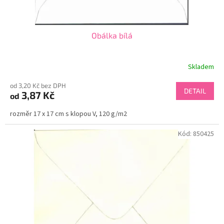
ů
Obálka bílá
Skladem
od 3,20 Kč bez DPH
DETAIL
3,87 Kč
od
rozměr 17 x 17 cm s klopou V, 120 g/m2
Kód:
850425