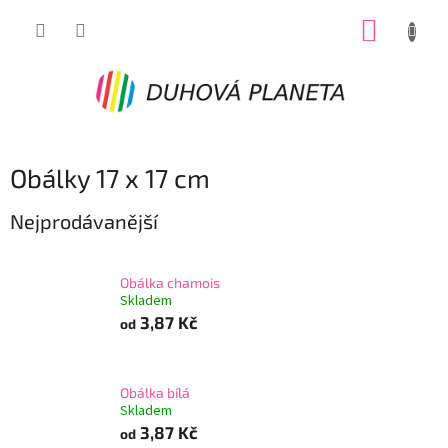
Přejít
NÁKUP
na
obsah
KOŠÍK
Obálky 17 x 17 cm
Nejprodávanější
Obálka chamois
Skladem
3,87 Kč
od
Obálka bílá
Skladem
3,87 Kč
od