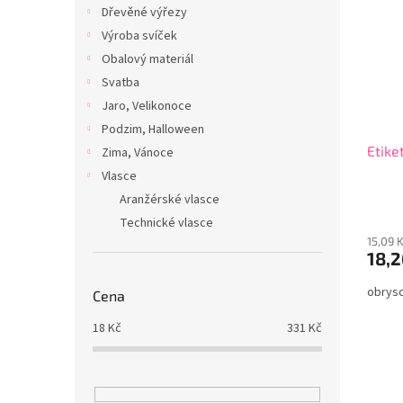
Dřevěné výřezy
Výroba svíček
Obalový materiál
Svatba
Jaro, Velikonoce
Podzim, Halloween
Etike
Zima, Vánoce
Vlasce
Aranžérské vlasce
Technické vlasce
15,09 
18,2
obryso
Cena
18
Kč
331
Kč