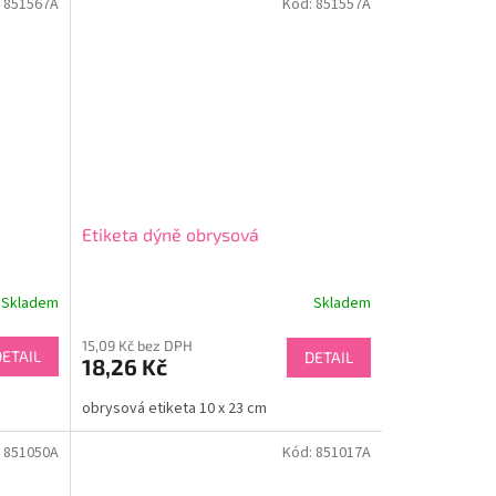
:
851567A
Kód:
851557A
Etiketa dýně obrysová
Skladem
Skladem
15,09 Kč bez DPH
DETAIL
DETAIL
18,26 Kč
obrysová etiketa 10 x 23 cm
:
851050A
Kód:
851017A