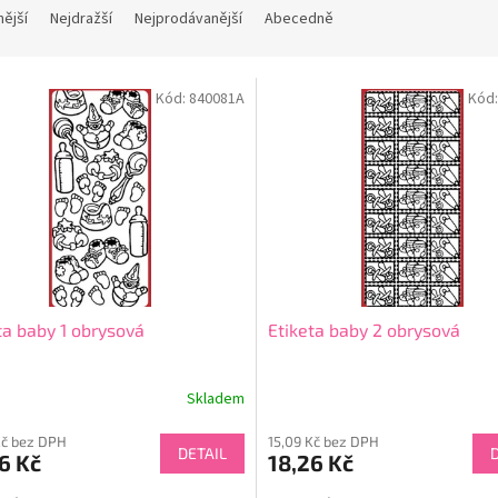
nější
Nejdražší
Nejprodávanější
Abecedně
Kód:
840081A
Kód
ta baby 1 obrysová
Etiketa baby 2 obrysová
Skladem
Kč bez DPH
15,09 Kč bez DPH
DETAIL
6 Kč
18,26 Kč