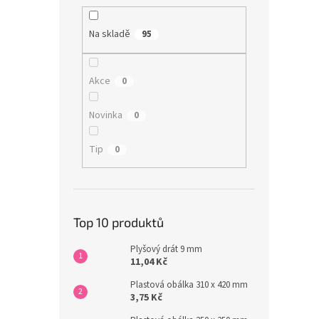
Na skladě
95
Akce
0
Novinka
0
Tip
0
Top 10 produktů
Plyšový drát 9 mm
11,04 Kč
Plastová obálka 310 x 420 mm
3,75 Kč