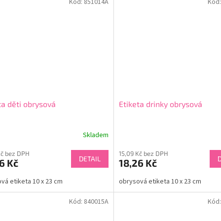
Kód:
851014A
Kód
ta děti obrysová
Etiketa drinky obrysová
Skladem
Kč bez DPH
15,09 Kč bez DPH
DETAIL
6 Kč
18,26 Kč
vá etiketa 10 x 23 cm
obrysová etiketa 10 x 23 cm
Kód:
840015A
Kód