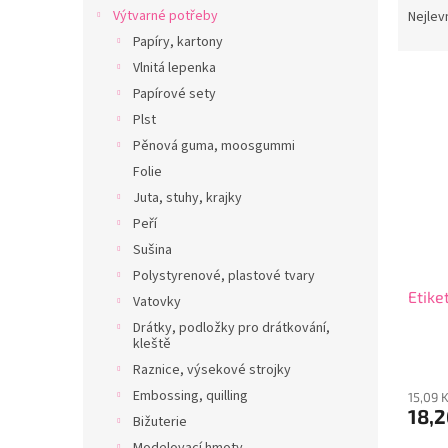
n
a
Výtvarné potřeby
Nejlev
e
z
Papíry, kartony
l
e
Vlnitá lepenka
V
n
Papírové sety
ý
í
Plst
p
p
i
r
Pěnová guma, moosgummi
s
o
Folie
p
d
Juta, stuhy, krajky
r
u
Peří
o
k
Sušina
d
t
Polystyrenové, plastové tvary
u
ů
Etike
k
Vatovky
t
Drátky, podložky pro drátkování,
ů
kleště
Raznice, výsekové strojky
Embossing, quilling
15,09 
18,2
Bižuterie