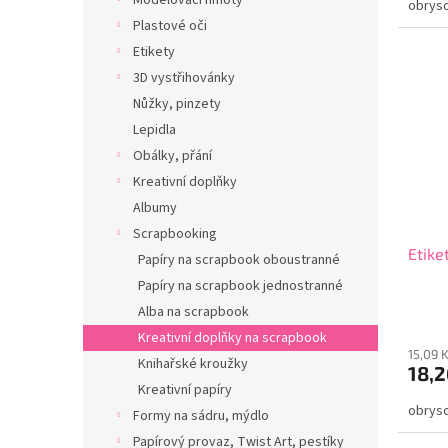
Modelovací hmoty
obryso
Plastové oči
Etikety
3D vystřihovánky
Nůžky, pinzety
Lepidla
Obálky, přání
Kreativní doplňky
Albumy
Scrapbooking
Etike
Papíry na scrapbook oboustranné
Papíry na scrapbook jednostranné
Alba na scrapbook
Kreativní doplňky na scrapbook
15,09 
Knihařské kroužky
18,2
Kreativní papíry
obryso
Formy na sádru, mýdlo
Papírový provaz, Twist Art, pestíky