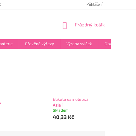
OBNÍCH ÚDAJŮ
ODSTOUPENÍ OD SMLOUVY
Přihlášení
UPLATNĚNÍ REKLAMACE
NÁKUPNÍ
Prázdný košík
KOŠÍK
anterie
Dřevěné výřezy
Výroba svíček
Obalový materiál
Etiketa samolepicí
y
Asie 1
Skladem
40,33 Kč