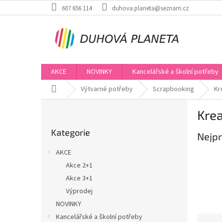
Přejít
607 656 114
duhova.planeta@seznam.cz
na
obsah
AKCE
NOVINKY
Kancelářské a školní potřeby
Domů
Výtvarné potřeby
Scrapbooking
Kr
P
Krea
o
Přeskočit
s
Kategorie
kategorie
Nejpr
t
r
AKCE
a
Akce 2+1
n
Akce 3+1
n
í
Výprodej
p
NOVINKY
a
Kancelářské a školní potřeby
Ř