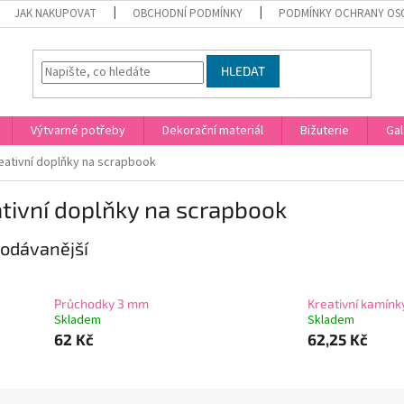
JAK NAKUPOVAT
OBCHODNÍ PODMÍNKY
PODMÍNKY OCHRANY OS
HLEDAT
Výtvarné potřeby
Dekorační materiál
Bižuterie
Gal
eativní doplňky na scrapbook
tivní doplňky na scrapbook
odávanější
Průchodky 3 mm
Kreativní kamínk
Skladem
Skladem
62 Kč
62,25 Kč