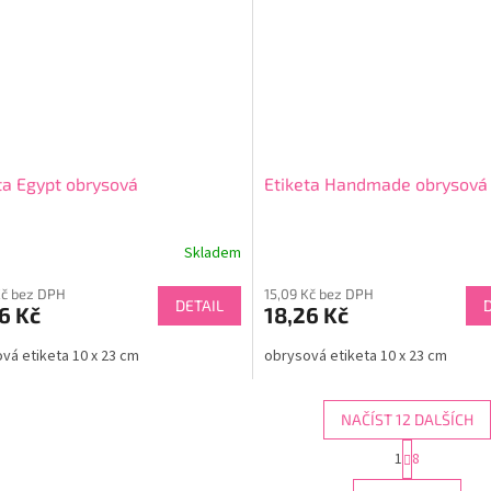
ta Egypt obrysová
Etiketa Handmade obrysová
Skladem
Kč bez DPH
15,09 Kč bez DPH
DETAIL
6 Kč
18,26 Kč
vá etiketa 10 x 23 cm
obrysová etiketa 10 x 23 cm
NAČÍST 12 DALŠÍCH
S
1
8
O
t
r
v