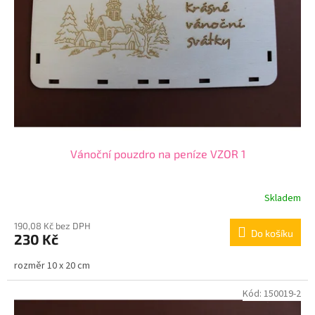
p
t
r
ů
o
d
u
k
t
ů
Vánoční pouzdro na peníze VZOR 1
Skladem
190,08 Kč bez DPH
Do košíku
230 Kč
rozměr 10 x 20 cm
Kód:
150019-2