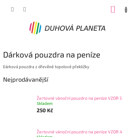
Přejít
NÁKUP
na
obsah
KOŠÍK
Dárková pouzdra na peníze
Dárková pouzdra z dřevěné topolové překližky
Nejprodávanější
Žertovné vánoční pouzdro na peníze VZOR 5
Skladem
250 Kč
Žertovné vánoční pouzdro na peníze VZOR 4