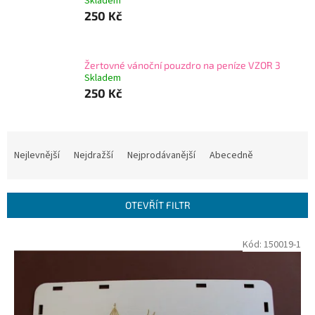
Skladem
250 Kč
Žertovné vánoční pouzdro na peníze VZOR 3
Skladem
250 Kč
Ř
a
Nejlevnější
Nejdražší
Nejprodávanější
Abecedně
z
e
n
OTEVŘÍT FILTR
í
p
V
Kód:
150019-1
r
ý
o
p
d
i
u
s
k