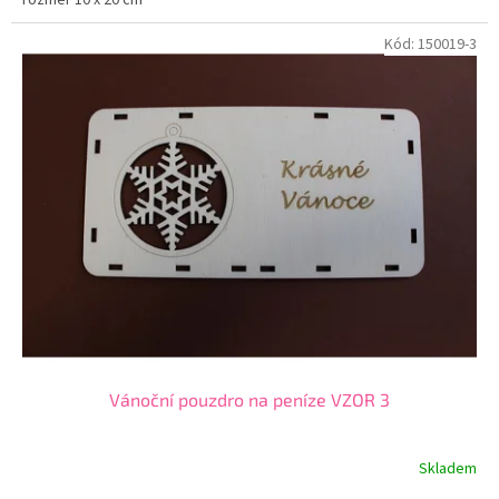
Kód:
150019-3
Vánoční pouzdro na peníze VZOR 3
Skladem