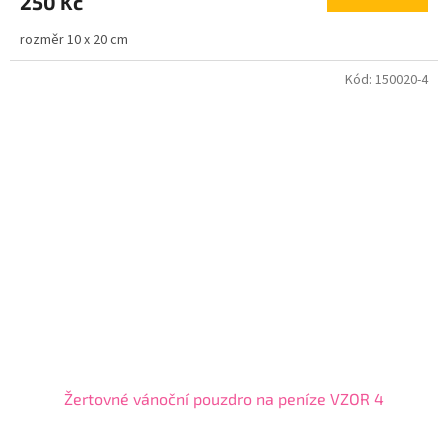
250 Kč
rozměr 10 x 20 cm
Kód:
150020-4
Žertovné vánoční pouzdro na peníze VZOR 4