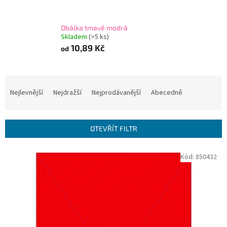
Obálka tmavě modrá
Skladem
(>5 ks)
10,89 Kč
od
Ř
a
Nejlevnější
Nejdražší
Nejprodávanější
Abecedně
z
e
n
OTEVŘÍT FILTR
í
p
V
Kód:
850432
r
ý
o
p
d
i
u
s
k
p
t
r
ů