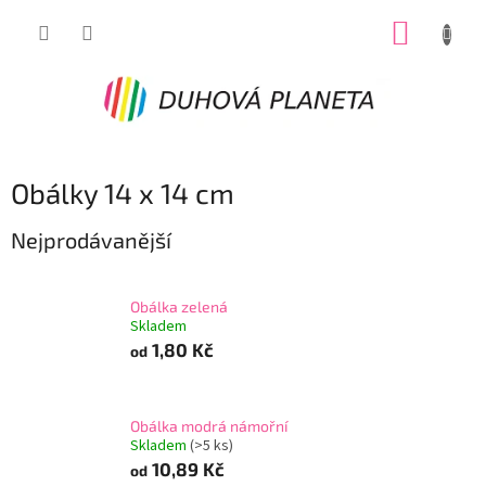
Přejít
NÁKUP
na
obsah
KOŠÍK
Obálky 14 x 14 cm
Nejprodávanější
Obálka zelená
Skladem
1,80 Kč
od
Obálka modrá námořní
Skladem
(>5 ks)
10,89 Kč
od