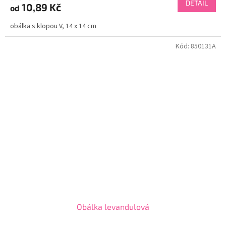
DETAIL
10,89 Kč
od
obálka s klopou V, 14 x 14 cm
Kód:
850131A
Obálka levandulová