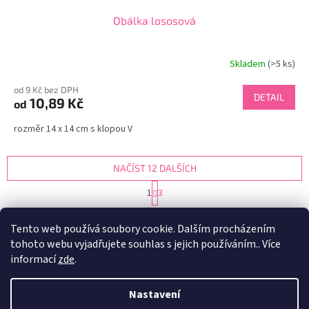
Obálka lososová
Skladem
(>5 ks)
od 9 Kč bez DPH
DETAIL
10,89 Kč
od
rozměr 14 x 14 cm s klopou V
NAČÍST 12 DALŠÍCH
S
1
3
t
O
r
25
položek celkem
v
á
Tento web používá soubory cookie. Dalším procházením
l
NAHORU
n
tohoto webu vyjadřujete souhlas s jejich používáním.. Více
á
k
d
o
informací
zde
.
v
Z
a
á
c
á
n
Nastavení
í
Vytvořil Shoptet
p
í