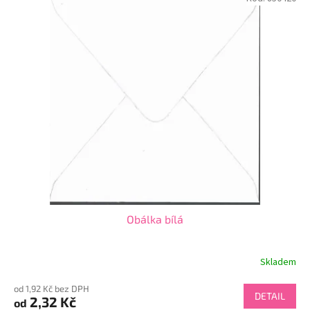
Obálka bílá
Skladem
od 1,92 Kč bez DPH
DETAIL
2,32 Kč
od