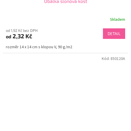
Obálka slonová kost
Skladem
od 1,92 Kč bez DPH
DETAIL
2,32 Kč
od
rozměr 14 x 14 cm s klopou V, 90 g/m2
Kód:
850120A