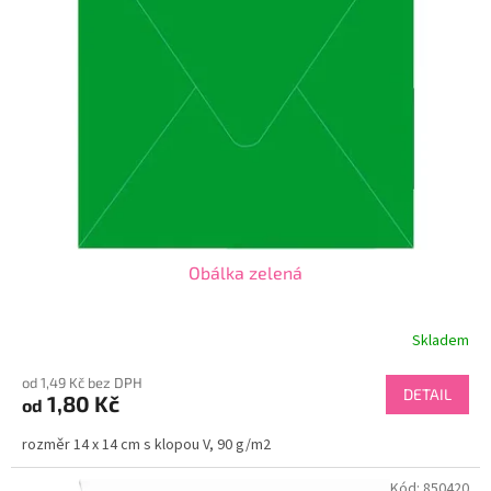
Obálka zelená
Skladem
od 1,49 Kč bez DPH
DETAIL
1,80 Kč
od
rozměr 14 x 14 cm s klopou V, 90 g/m2
Kód:
850420