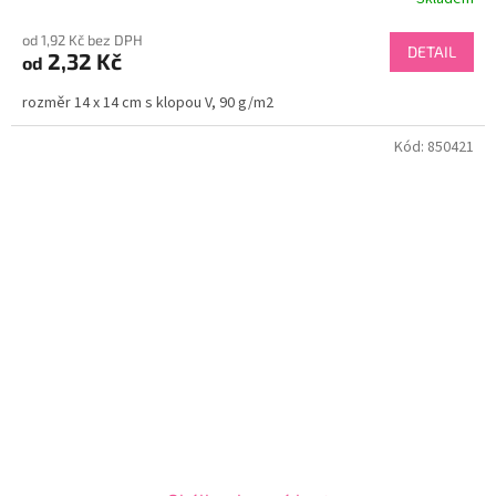
od 1,92 Kč bez DPH
DETAIL
2,32 Kč
od
rozměr 14 x 14 cm s klopou V, 90 g/m2
Kód:
850421