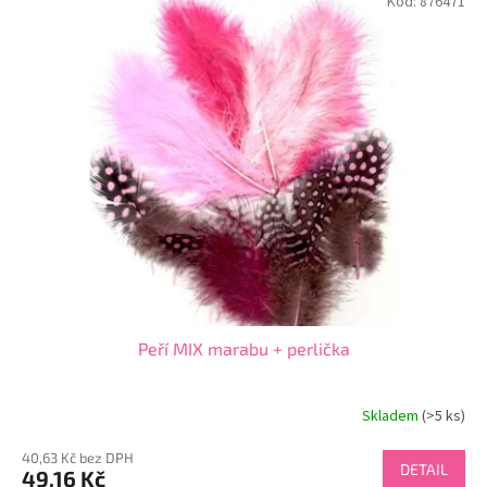
Kód:
876471
Peří MIX marabu + perlička
Skladem
(>5 ks)
40,63 Kč bez DPH
DETAIL
49,16 Kč