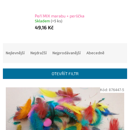
Peří MIX marabu + perlička
Skladem
(>5 ks)
49,16 Kč
Ř
a
Nejlevnější
Nejdražší
Nejprodávanější
Abecedně
z
e
n
OTEVŘÍT FILTR
í
p
V
Kód:
876447-5
r
ý
o
p
d
i
u
s
k
p
t
r
ů