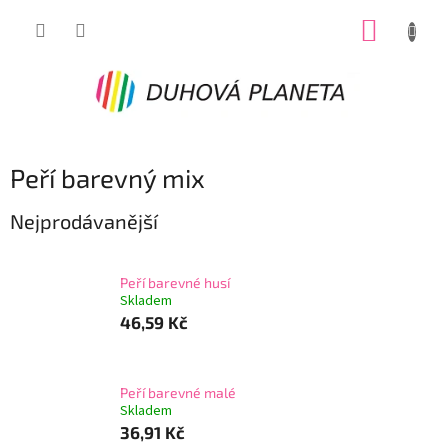
Přejít
NÁKUP
na
obsah
KOŠÍK
Peří barevný mix
Nejprodávanější
Peří barevné husí
Skladem
46,59 Kč
Peří barevné malé
Skladem
36,91 Kč