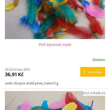
o
d
u
k
t
ů
Peří barevné malé
Skladem
30,50 Kč bez DPH
Do košíku
36,91 Kč
směs různých druhů pírek, balení 5 g
Kód:
876448-10