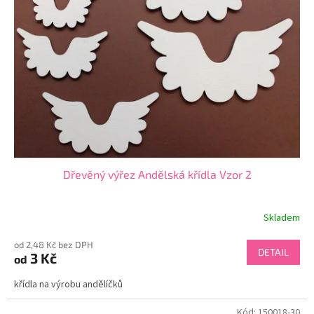
Dřevěný výřez Andělská křídla Vzor 2
Skladem
od 2,48 Kč bez DPH
DETAIL
3 Kč
od
křídla na výrobu andělíčků
Kód:
150018-30