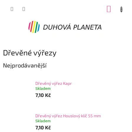
Přejít
NÁKUP
na
obsah
KOŠÍK
Dřevěné výřezy
Nejprodávanější
Dřevěný výřez Kapr
Skladem
7,10 Kč
Dřevěný výřez Houslový klíč 55 mm
Skladem
7,10 Kč