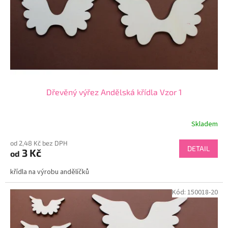
o
d
u
k
t
ů
Dřevěný výřez Andělská křídla Vzor 1
Skladem
od 2,48 Kč bez DPH
DETAIL
3 Kč
od
křídla na výrobu andělíčků
Kód:
150018-20