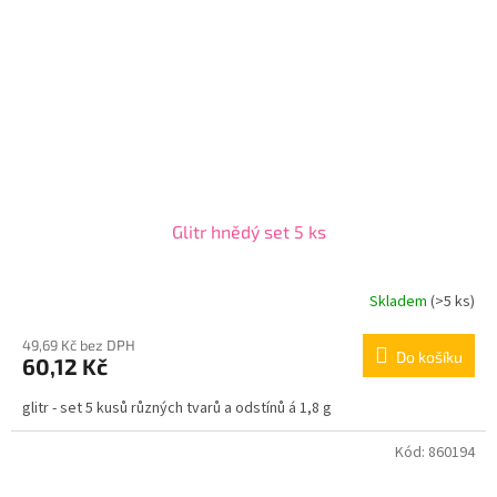
Glitr hnědý set 5 ks
Skladem
(>5 ks)
49,69 Kč bez DPH
Do košíku
60,12 Kč
glitr - set 5 kusů různých tvarů a odstínů á 1,8 g
Kód:
860194