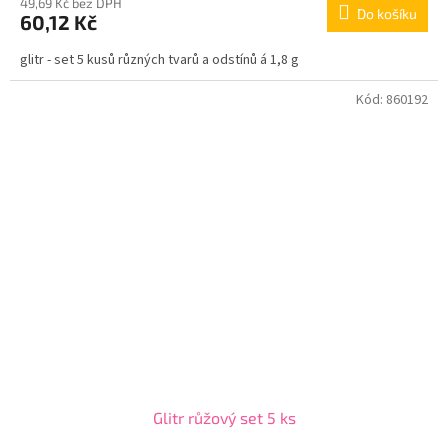
49,69 Kč bez DPH
Do košíku
60,12 Kč
glitr - set 5 kusů různých tvarů a odstínů á 1,8 g
Kód:
860192
Glitr růžový set 5 ks