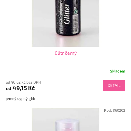
o
d
u
k
t
ů
Glitr černý
Skladem
od 40,62 Kč bez DPH
DETAIL
49,15 Kč
od
jemný sypký glitr
Kód:
860202