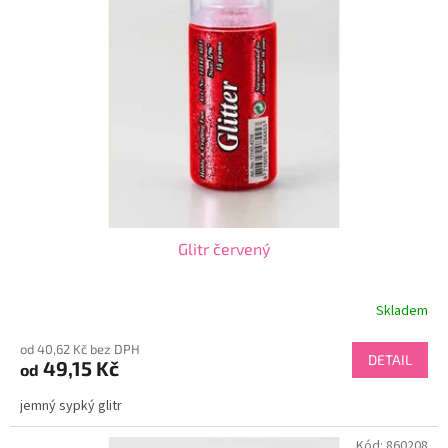
Glitr červený
Skladem
od 40,62 Kč bez DPH
DETAIL
49,15 Kč
od
jemný sypký glitr
Kód:
860208