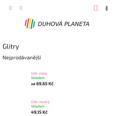
Přejít
NÁKUP
na
obsah
KOŠÍK
Glitry
Nejprodávanější
Glitr zlato
Skladem
69,65 Kč
od
Glitr modrý
Skladem
49,15 Kč