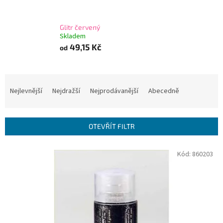
Glitr červený
Skladem
49,15 Kč
od
Ř
a
Nejlevnější
Nejdražší
Nejprodávanější
Abecedně
z
e
n
OTEVŘÍT FILTR
í
p
V
Kód:
860203
r
ý
o
p
d
i
u
s
k
p
t
r
ů