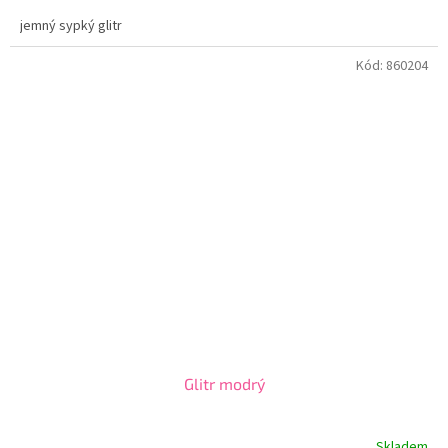
jemný sypký glitr
Kód:
860204
Glitr modrý
Skladem