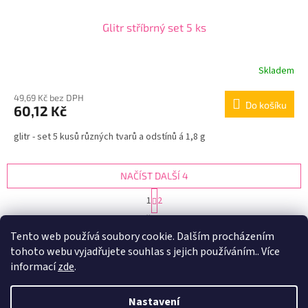
Glitr stříbrný set 5 ks
Skladem
49,69 Kč bez DPH
Do košíku
60,12 Kč
glitr - set 5 kusů různých tvarů a odstínů á 1,8 g
NAČÍST DALŠÍ 4
S
1
2
t
O
r
16
položek celkem
v
á
Tento web používá soubory cookie. Dalším procházením
l
NAHORU
n
tohoto webu vyjadřujete souhlas s jejich používáním.. Více
á
k
d
o
informací
zde
.
v
Z
a
á
c
á
n
Nastavení
í
Vytvořil Shoptet