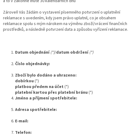
a to v zákonné lhůtě 30 kalendářních dnů
Zároveň Vás žádám o vystavení písemného potvrzení o uplatnění
reklamace s uvedením, kdy jsem právo uplatnil, co je obsahem
reklamace spolu s mým nárokem na výměnu zboží/vrácení finančních
prostředků, a následně potvrzení data a způsobu vyřízení reklamace.
Datum objednání
(*)
/
datum obdržení
(*)
Číslo objednávky:
Zboží bylo dodáno a uhrazeno:
dobírkou
(*)
platbou předem na účet
(*)
platební kartou přes platební bránu
(*)
Jméno a příjmení spotřebitele:
Adresa spotřebitele:
E-mail:
Telefon: