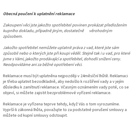
Obecná poučení k uplatnění reklamace
Zakoupení věci jste jakožto spotřebitel povinen prokázat předložením
kupního dokladu, případně jiným, dostatečně
věrohodným
způsobem
.
Jakožto spotřebitel nemůžete uplatnit práva z vad, které jste sám
způsobil nebo o kterých jste při koupi věděl. Stejně tak i u vad, pro které
jsme s Vámi, jakožto prodávající a spotřebitel, dohodli snížení ceny.
Neodpovídáme ani za běžné opotřebení věci.
Reklamace musí být uplatněna nejpozději v 24měsíční lhůtě. Reklamaci
je třeba uplatnit bezodkladně, aby nedošlo k rozšíření vady a v jejím
důsledku k zamítnutí reklamace. Včasným oznámením vady poté, co se
objeví, si můžete zajistit bezproblémové vyřízení reklamace.
Reklamace je vyřízena teprve tehdy, když Vás o tom vyrozumíme.
Vyprší-li zákonná lhůta, považujte to za podstatné porušení smlouvy a
můžete od kupní smlouvy odstoupit.