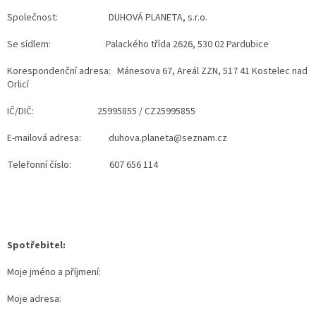
Společnost: DUHOVÁ PLANETA, s.r.o.
Se sídlem: Palackého třída 2626, 530 02 Pardubice
Korespondenční adresa: Mánesova 67, Areál ZZN, 517 41 Kostelec nad
Orlicí
IČ/DIČ: 25995855 / CZ25995855
E-mailová adresa: duhova.planeta@seznam.cz
Telefonní číslo: 607 656 114
Spotřebitel:
Moje jméno a příjmení:
Moje adresa: