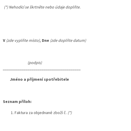
(*) Nehodící se škrtněte nebo údaje doplňte.
V
(zde vyplňte místo)
,
Dne
(zde doplňte datum)
(podpis)
______________________________________
Jméno a příjmení spotřebitele
Seznam příloh:
Faktura za objednané zboží č.
(*)