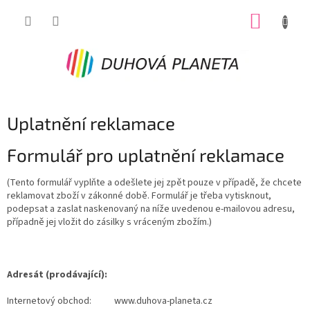
Přejít
NÁKUP
na
obsah
KOŠÍK
Uplatnění reklamace
Formulář pro uplatnění reklamace
(Tento formulář vyplňte a odešlete jej zpět pouze v případě, že chcete
reklamovat zboží v zákonné době. Formulář je třeba vytisknout,
podepsat a zaslat naskenovaný na níže uvedenou e-mailovou adresu,
případně jej vložit do zásilky s vráceným zbožím.)
Adresát (prodávající):
Internetový obchod: www.duhova-planeta.cz