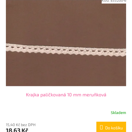
Kód:
853200-6
Krajka paličkovaná 10 mm meruňková
Skladem
15,40 Kč bez DPH
Do košíku
18,63 Kč