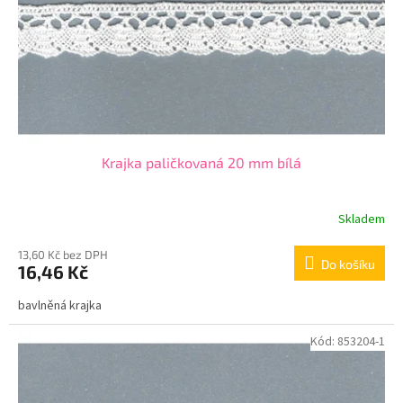
o
d
u
k
t
ů
Krajka paličkovaná 20 mm bílá
Skladem
13,60 Kč bez DPH
Do košíku
16,46 Kč
bavlněná krajka
Kód:
853204-1