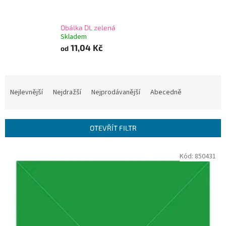
Obálka DL zelená
Skladem
11,04 Kč
od
Ř
a
Nejlevnější
Nejdražší
Nejprodávanější
Abecedně
z
e
n
OTEVŘÍT FILTR
í
p
V
Kód:
850431
r
ý
o
p
d
i
u
s
k
p
t
r
ů