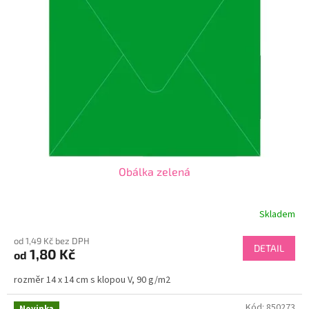
Obálka zelená
Skladem
od 1,49 Kč bez DPH
DETAIL
1,80 Kč
od
rozměr 14 x 14 cm s klopou V, 90 g/m2
Kód:
850273
Novinka