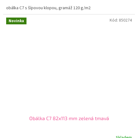
obálka C7 s šípovou klopou, gramáž 120 g/m2
Kód:
850274
Novinka
Obálka C7 82x113 mm zelená tmavá
Skladem