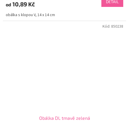
DETAIL
10,89 Kč
od
obálka s klopou V, 14 x 14 cm
Kód:
850238
Obálka DL tmavě zelená