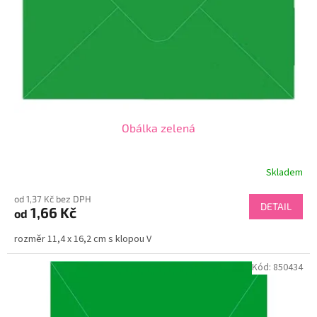
o
d
u
k
t
ů
Obálka zelená
Skladem
od 1,37 Kč bez DPH
DETAIL
1,66 Kč
od
rozměr 11,4 x 16,2 cm s klopou V
Kód:
850434