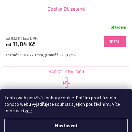
Obálka DL zelená
Skladem
od 9,12 Kč bez DPH
DETAIL
11,04 Kč
od
rozměr 110 x 220 mm, gramáž 120 g/m2
NAČÍST 10 DALŠÍCH
S
1
2
t
O
r
22
položek celkem
v
á
Tento web používá soubory cookie. Dalším procházením
l
NAHORU
n
tohoto webu vyjadřujete souhlas s jejich používáním.. Více
á
k
d
o
informací
zde
.
v
Z
a
á
c
á
n
Nastavení
í
Vytvořil Shoptet
p
í