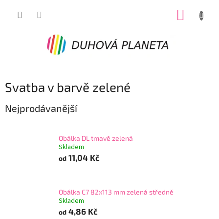
Přejít
NÁKUP
na
obsah
KOŠÍK
Svatba v barvě zelené
Nejprodávanější
Obálka DL tmavě zelená
Skladem
11,04 Kč
od
Obálka C7 82x113 mm zelená středně
Skladem
4,86 Kč
od