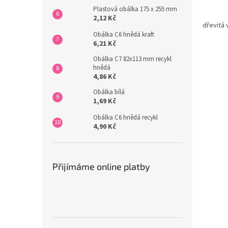
Plastová obálka 175 x 255 mm
2,12 Kč
dřevitá 
Obálka C6 hnědá kraft
6,21 Kč
Obálka C7 82x113 mm recykl
hnědá
4,86 Kč
Obálka bílá
1,69 Kč
Obálka C6 hnědá recykl
4,90 Kč
Přijímáme online platby