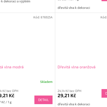
 k dekoraci a výplním
cena:
dřevitá vlna k dekoraci
Kód:
876925A
Kód
tá vlna modrá
Dřevitá vlna oranžová
Skladem
14 Kč bez DPH
24,14 Kč bez DPH
,21 Kč
29,21 Kč
DETAIL
 Kč / 1 g
dřevitá vlna k dekoraci