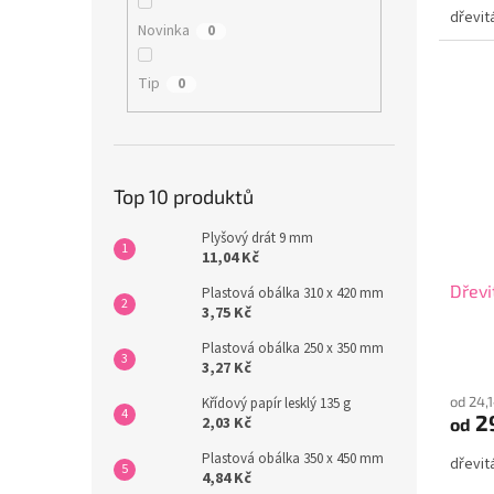
dřevit
Novinka
0
Tip
0
Top 10 produktů
Plyšový drát 9 mm
11,04 Kč
Dřevi
Plastová obálka 310 x 420 mm
3,75 Kč
Plastová obálka 250 x 350 mm
3,27 Kč
od 24,
Křídový papír lesklý 135 g
29
2,03 Kč
od
Plastová obálka 350 x 450 mm
dřevit
4,84 Kč