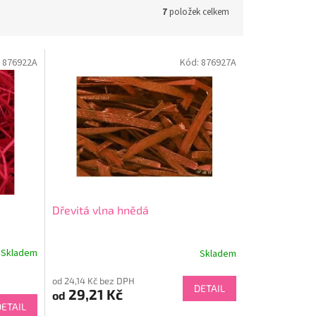
7
položek celkem
:
876922A
Kód:
876927A
Dřevitá vlna hnědá
Skladem
Skladem
od 24,14 Kč bez DPH
DETAIL
29,21 Kč
od
DETAIL