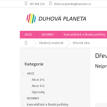
Přejít
607 656 114
duhova.planeta@seznam.cz
na
obsah
AKCE
NOVINKY
Kancelářské a školní potřeby
Domů
Obalový materiál
Dřevitá vlna
P
Dřev
o
Přeskočit
s
Kategorie
kategorie
Nejpr
t
r
AKCE
a
Akce 2+1
n
Akce 3+1
n
í
Výprodej
p
NOVINKY
a
Kancelářské a školní potřeby
Ř