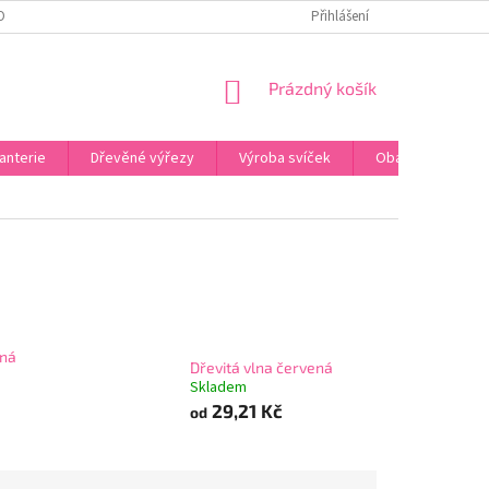
OBNÍCH ÚDAJŮ
ODSTOUPENÍ OD SMLOUVY
Přihlášení
UPLATNĚNÍ REKLAMACE
NÁKUPNÍ
Prázdný košík
KOŠÍK
anterie
Dřevěné výřezy
Výroba svíček
Obalový materiál
ená
Dřevitá vlna červená
Skladem
29,21 Kč
od