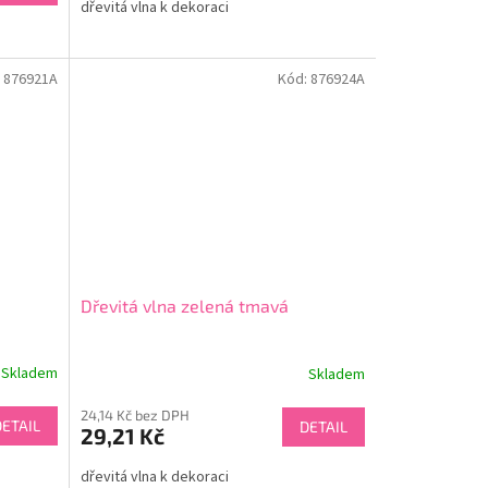
dřevitá vlna k dekoraci
:
876921A
Kód:
876924A
Dřevitá vlna zelená tmavá
Skladem
Skladem
24,14 Kč bez DPH
DETAIL
DETAIL
29,21 Kč
dřevitá vlna k dekoraci