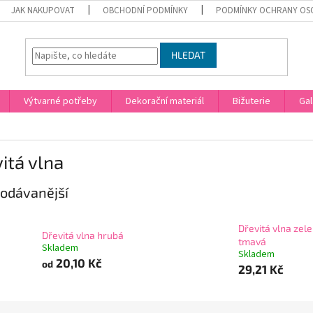
JAK NAKUPOVAT
OBCHODNÍ PODMÍNKY
PODMÍNKY OCHRANY OS
HLEDAT
Výtvarné potřeby
Dekorační materiál
Bižuterie
Gal
itá vlna
odávanější
Dřevitá vlna zel
Dřevitá vlna hrubá
tmavá
Skladem
Skladem
20,10 Kč
od
29,21 Kč