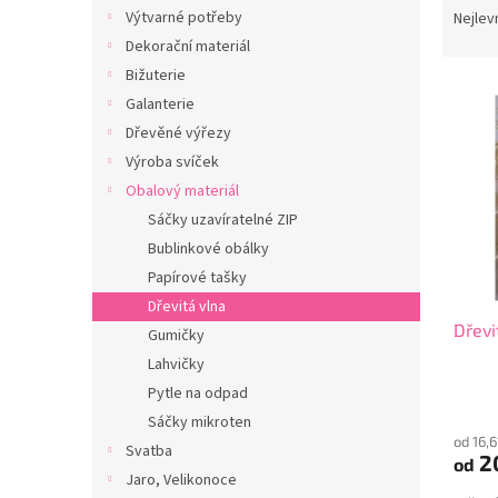
n
a
Výtvarné potřeby
Nejlev
e
z
Dekorační materiál
l
e
Bižuterie
V
n
Galanterie
ý
í
Dřevěné výřezy
p
p
i
r
Výroba svíček
s
o
Obalový materiál
p
d
Sáčky uzavíratelné ZIP
r
u
Bublinkové obálky
o
k
Papírové tašky
d
t
Dřevitá vlna
u
ů
Dřevi
k
Gumičky
t
Lahvičky
ů
Pytle na odpad
Sáčky mikroten
od 16,
Svatba
20
od
Jaro, Velikonoce