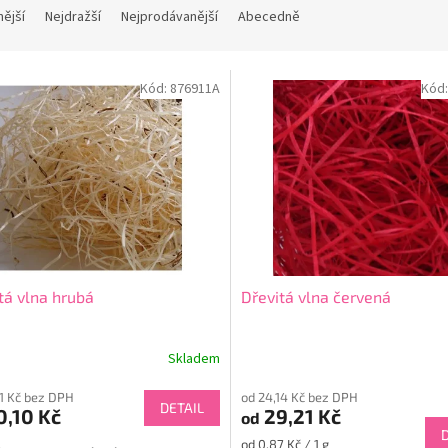
nější
Nejdražší
Nejprodávanější
Abecedně
Kód:
876911A
Kód
tá vlna hrubá
Dřevitá vlna červená
Skladem
61 Kč bez DPH
od 24,14 Kč bez DPH
DETAIL
,10 Kč
29,21 Kč
od
Měrná
od 0,87 Kč / 1 g