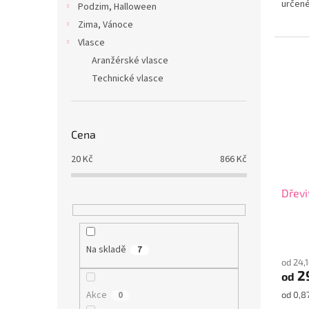
určené
Podzim, Halloween
Zima, Vánoce
Vlasce
Aranžérské vlasce
Technické vlasce
Cena
20
Kč
866
Kč
Dřevi
Na skladě
7
od 24,
29
od
Akce
Měrná
0
od 0,87
cena: