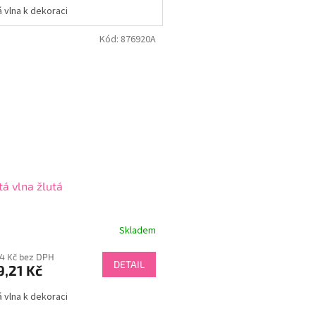
á vlna k dekoraci
Kód:
876920A
tá vlna žlutá
Skladem
14 Kč bez DPH
DETAIL
,21 Kč
á vlna k dekoraci