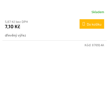
Skladem
Průměrné
hodnocení
produktu
5,87 Kč bez DPH
Do košíku
7,10 Kč
je
5,0
dřevěný výřez
z
5
hvězdiček.
Kód:
876914A