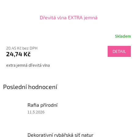
Dřevitá vlna EXTRA jemná
Skladem
20,45 Kč bez DPH
DETAIL
24,74 Kč
extra jemná dřevitá vlna
Poslední hodnocení
Rafia přírodní
Hodnocení
11.5.2026
produktu
je
5
Dekorativní rybářská síť natur
z