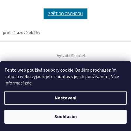
ZPĚT DO OBCHODU
protinárazové obálky
Z
á
Vytvořil Shoptet
p
a
t
Tento web používá soubory cookie. Dalším procházením
Copyright 2026
Duhová planeta
. Všechna práva vyhrazena.
í
tohoto webu vyjadřujete souhlas s jejich používáním.. Více
informací
zde
.
Nastavení
Souhlasím
VÍTEJTE NA NAŠEM NOVÉM ESHOPU