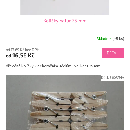
ů
Kolíčky natur 25 mm
Skladem
(>5 ks)
od 13,69 Kč bez DPH
DETAIL
16,56 Kč
od
dřevěné kolíčky k dekoračním účelům - velikost 25 mm
Kód:
860354A