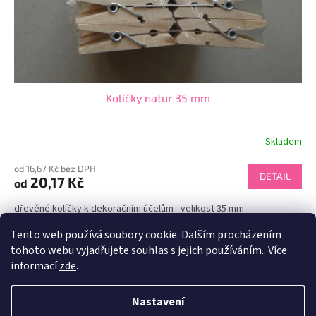
Kolíčky natur 35 mm
Skladem
od 16,67 Kč bez DPH
DETAIL
20,17 Kč
od
dřevěné kolíčky k dekoračním účelům - velikost 35 mm
Tento web používá soubory cookie. Dalším procházením
2
položek celkem
O
tohoto webu vyjadřujete souhlas s jejich používáním.. Více
v
informací
zde
.
l
Z
á
á
d
Nastavení
Vytvořil Shoptet
p
a