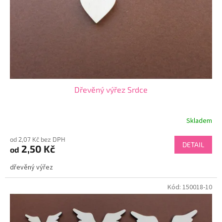
o
d
u
k
t
ů
Dřevěný výřez Srdce
Skladem
od 2,07 Kč bez DPH
DETAIL
2,50 Kč
od
dřevěný výřez
Kód:
150018-10