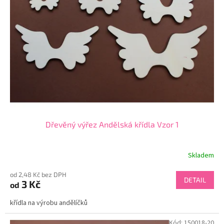
Dřevěný výřez Andělská křídla Vzor 1
Skladem
od 2,48 Kč bez DPH
DETAIL
3 Kč
od
křídla na výrobu andělíčků
Kód:
150018-20