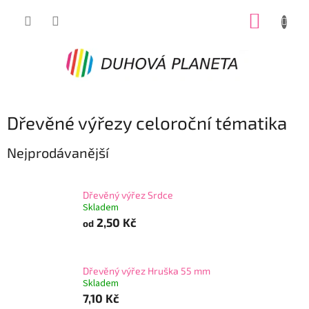
Přejít
NÁKUP
na
obsah
KOŠÍK
Dřevěné výřezy celoroční tématika
Nejprodávanější
Dřevěný výřez Srdce
Skladem
2,50 Kč
od
Dřevěný výřez Hruška 55 mm
Skladem
7,10 Kč