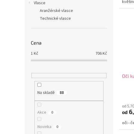
květin
Vlasce
Aranžérské vlasce
Technické vlasce
Cena
1
Kč
706
Kč
Oči k
Na skladě
88
od 5,7
6,
od
Akce
0
oči - 
Novinka
0