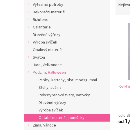
n
a
Výtvarné potřeby
Nejlev
e
z
Dekorační materiál
l
e
Bižuterie
V
n
Galanterie
ý
í
Dřevěné výřezy
p
p
i
r
Výroba svíček
s
o
Obalový materiál
p
d
Svatba
r
u
Jaro, Velikonoce
o
k
Podzim, Halloween
d
t
Papíry, kartony, plst, moosgummi
u
ů
Květi
k
Stuhy, sušina
t
Polystyrenové tvary, vatovky
ů
Dřevěné výřezy
Výroba svíček
od 0,8
Ostatní materiál, pomůcky
1,
od
Zima, Vánoce