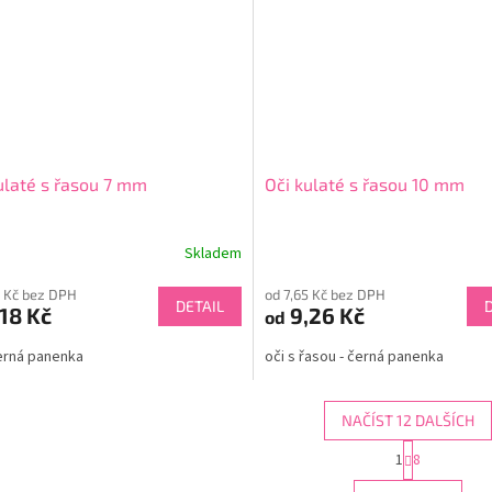
ulaté s řasou 7 mm
Oči kulaté s řasou 10 mm
Skladem
9 Kč bez DPH
od 7,65 Kč bez DPH
DETAIL
18 Kč
9,26 Kč
od
černá panenka
oči s řasou - černá panenka
NAČÍST 12 DALŠÍCH
S
1
8
O
t
r
v