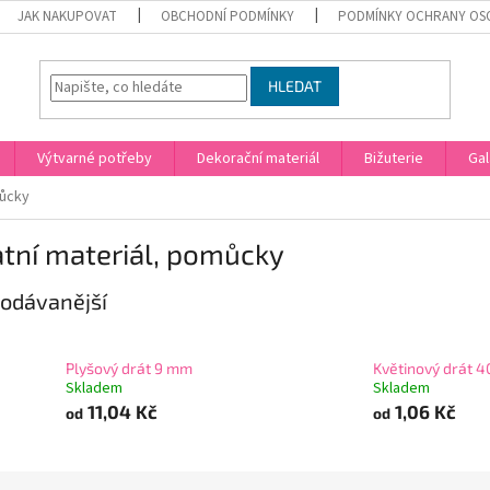
JAK NAKUPOVAT
OBCHODNÍ PODMÍNKY
PODMÍNKY OCHRANY OS
HLEDAT
Výtvarné potřeby
Dekorační materiál
Bižuterie
Gal
můcky
tní materiál, pomůcky
odávanější
Plyšový drát 9 mm
Květinový drát 4
Skladem
Skladem
11,04 Kč
1,06 Kč
od
od