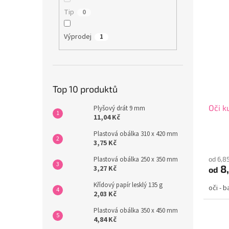
Tip
0
Výprodej
1
Top 10 produktů
Oči k
Plyšový drát 9 mm
11,04 Kč
Plastová obálka 310 x 420 mm
3,75 Kč
Plastová obálka 250 x 350 mm
od 6,8
8,
3,27 Kč
od
Křídový papír lesklý 135 g
oči - 
2,03 Kč
Plastová obálka 350 x 450 mm
4,84 Kč