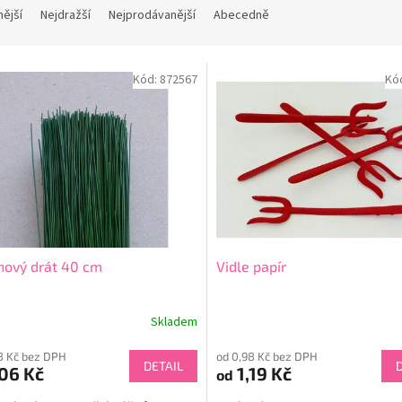
nější
Nejdražší
Nejprodávanější
Abecedně
Kód:
872567
Kó
nový drát 40 cm
Vidle papír
Skladem
8 Kč bez DPH
od 0,98 Kč bez DPH
DETAIL
06 Kč
1,19 Kč
od