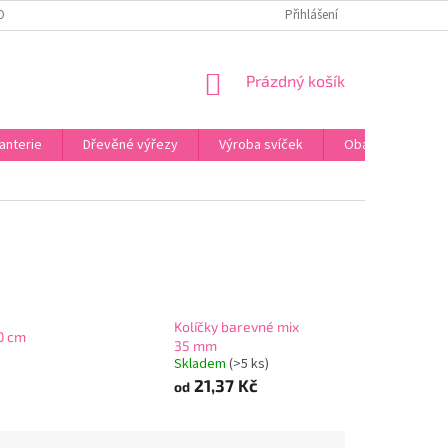
OBNÍCH ÚDAJŮ
ODSTOUPENÍ OD SMLOUVY
Přihlášení
UPLATNĚNÍ REKLAMACE
NÁKUPNÍ
Prázdný košík
KOŠÍK
anterie
Dřevěné výřezy
Výroba svíček
Obalový materiál
Kolíčky barevné mix
0 cm
35 mm
Skladem
(>5 ks)
21,37 Kč
od