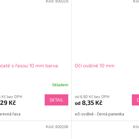
Kód:
800216
Kó
ulaté s řasou 10 mm barva
Oči oválné 10 mm
Skladem
5 Kč bez DPH
od 6,90 Kč bez DPH
DETAIL
29 Kč
8,35 Kč
od
barevná řasa
oči oválné - černá panenka
Kód:
800208
Kó