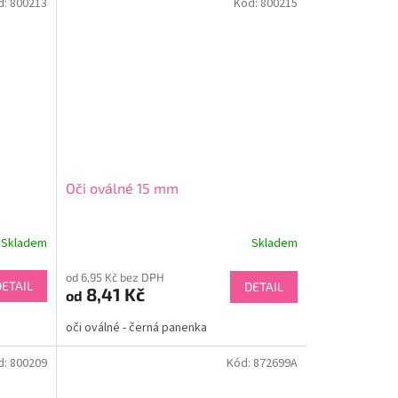
d:
800213
Kód:
800215
Oči oválné 15 mm
Skladem
Skladem
od 6,95 Kč bez DPH
DETAIL
DETAIL
8,41 Kč
od
oči oválné - černá panenka
d:
800209
Kód:
872699A