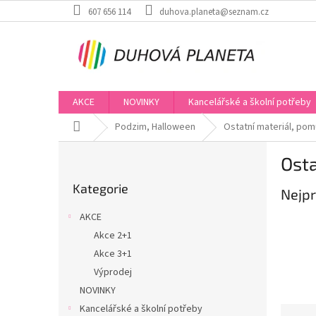
Přejít
607 656 114
duhova.planeta@seznam.cz
na
obsah
AKCE
NOVINKY
Kancelářské a školní potřeby
Domů
Podzim, Halloween
Ostatní materiál, po
P
Osta
o
Přeskočit
s
Kategorie
kategorie
Nejpr
t
r
AKCE
a
Akce 2+1
n
Akce 3+1
n
í
Výprodej
p
NOVINKY
a
Kancelářské a školní potřeby
Ř