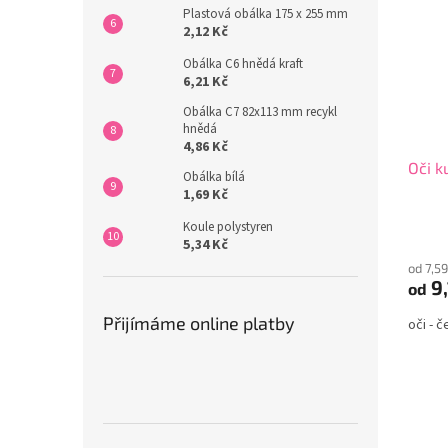
Plastová obálka 175 x 255 mm
2,12 Kč
Obálka C6 hnědá kraft
6,21 Kč
Obálka C7 82x113 mm recykl
hnědá
4,86 Kč
Oči k
Obálka bílá
1,69 Kč
Koule polystyren
5,34 Kč
od 7,5
9,
od
Přijímáme online platby
oči - 