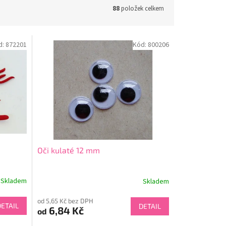
88
položek celkem
d:
872201
Kód:
800206
Oči kulaté 12 mm
Skladem
Skladem
od 5,65 Kč bez DPH
DETAIL
DETAIL
6,84 Kč
od