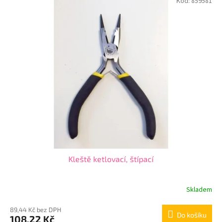
Kód:
859581
Kleště ketlovací, štípací
Skladem
89,44 Kč bez DPH
Do košíku
108,22 Kč