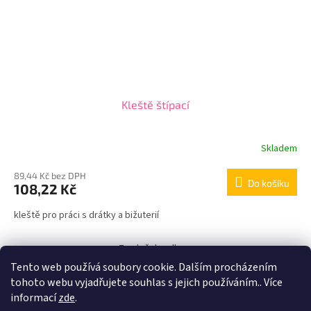
Kleště štípací
Skladem
89,44 Kč bez DPH
Do košíku
108,22 Kč
kleště pro práci s drátky a bižuterií
7
položek celkem
O
Tento web používá soubory cookie. Dalším procházením
v
l
tohoto webu vyjadřujete souhlas s jejich používáním.. Více
kleště na drátkování, bižuterii
á
informací
zde
.
d
Z