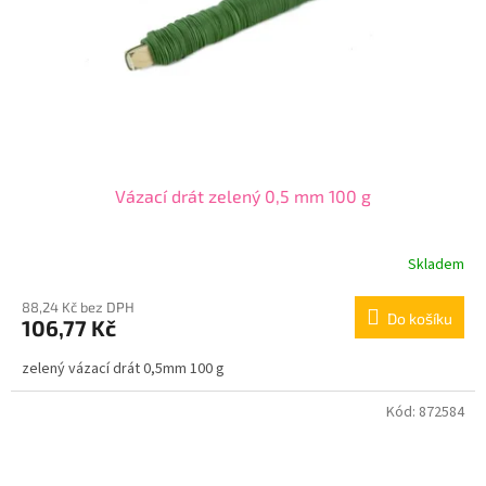
o
d
u
k
t
ů
Vázací drát zelený 0,5 mm 100 g
Skladem
88,24 Kč bez DPH
Do košíku
106,77 Kč
zelený vázací drát 0,5mm 100 g
Kód:
872584