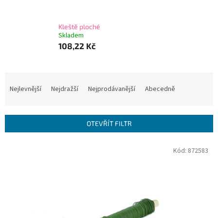
Kleště ploché
Skladem
108,22 Kč
Ř
a
Nejlevnější
Nejdražší
Nejprodávanější
Abecedně
z
e
n
OTEVŘÍT FILTR
í
p
V
Kód:
872583
r
ý
o
p
d
i
u
s
k
p
t
r
ů