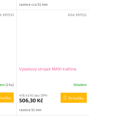
raznice cca 51 mm
d:
897533
Kód:
897521
Výsekový strojek MAXI květina
dem
(2 ks)
Skladem
418,43 Kč bez DPH
 košíku
Do košíku
506,30 Kč
raznice 51 mm