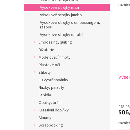
Výsekové strojky velké
raznic
Výsekové strojky maxi
Výsekové strojky jumbo
Výsekové strojky s embossingem,
ražbou
Výsekové strojky ostatní
Embossing, quilling
Bižuterie
Modelovací hmoty
Plastové oči
Etikety
Výsek
3D vystřihovánky
Nůžky, pinzety
Lepidla
Obálky, přání
418,43
Kreativní doplňky
506
Albumy
raznic
Scrapbooking