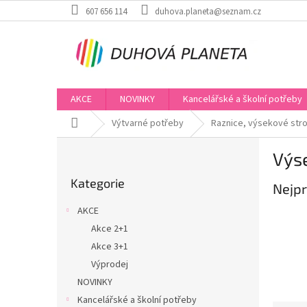
Přejít
607 656 114
duhova.planeta@seznam.cz
na
obsah
AKCE
NOVINKY
Kancelářské a školní potřeby
Domů
Výtvarné potřeby
Raznice, výsekové stro
P
Výs
o
Přeskočit
s
Kategorie
kategorie
Nejpr
t
r
AKCE
a
Akce 2+1
n
Akce 3+1
n
í
Výprodej
p
NOVINKY
a
Kancelářské a školní potřeby