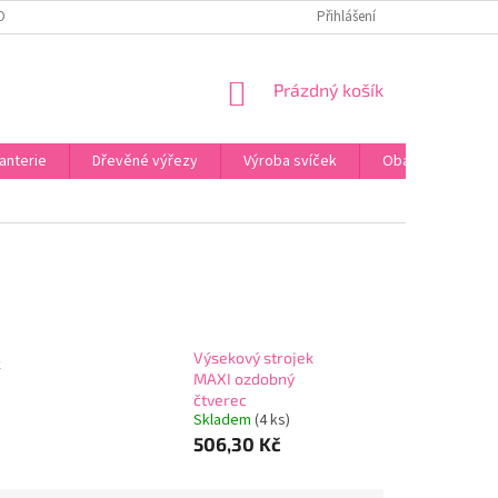
OBNÍCH ÚDAJŮ
ODSTOUPENÍ OD SMLOUVY
Přihlášení
UPLATNĚNÍ REKLAMACE
NÁKUPNÍ
Prázdný košík
KOŠÍK
anterie
Dřevěné výřezy
Výroba svíček
Obalový materiál
Výsekový strojek
k
MAXI ozdobný
čtverec
Skladem
(4 ks)
506,30 Kč