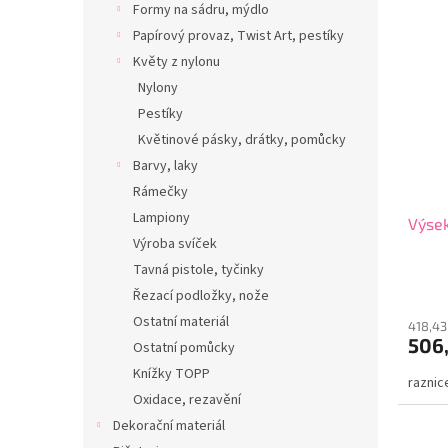
Formy na sádru, mýdlo
Papírový provaz, Twist Art, pestíky
Květy z nylonu
Nylony
Pestíky
Květinové pásky, drátky, pomůcky
Barvy, laky
Rámečky
Lampiony
Výsek
Výroba svíček
Tavná pistole, tyčinky
Řezací podložky, nože
Ostatní materiál
418,43
506
Ostatní pomůcky
Knížky TOPP
raznic
Oxidace, rezavění
Dekorační materiál