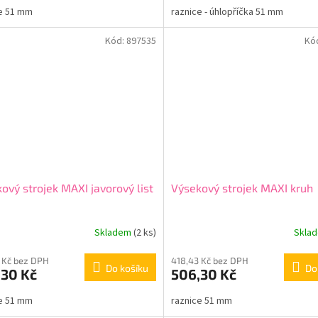
e 51 mm
raznice - úhlopříčka 51 mm
Kód:
897535
Kó
ový strojek MAXI javorový list
Výsekový strojek MAXI kruh
Skladem
(2 ks)
Skla
 Kč bez DPH
418,43 Kč bez DPH
Do košíku
Do
,30 Kč
506,30 Kč
e 51 mm
raznice 51 mm