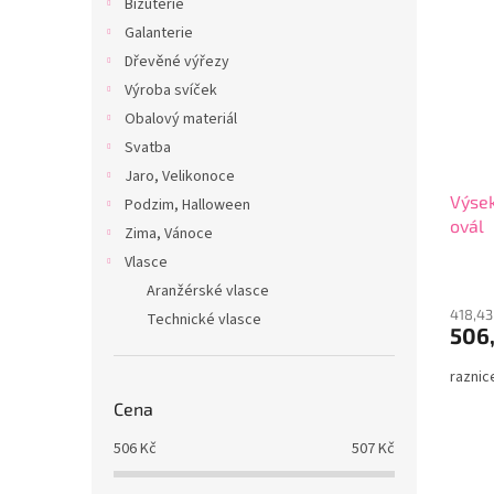
Bižuterie
Galanterie
Dřevěné výřezy
Výroba svíček
Obalový materiál
Svatba
Jaro, Velikonoce
Výsek
Podzim, Halloween
ovál
Zima, Vánoce
Vlasce
Aranžérské vlasce
418,43
Technické vlasce
506
raznic
Cena
506
Kč
507
Kč