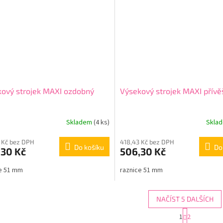
ový strojek MAXI ozdobný
Výsekový strojek MAXI přívě
Skladem
(4 ks)
Skla
 Kč bez DPH
418,43 Kč bez DPH
Do košíku
Do
,30 Kč
506,30 Kč
e 51 mm
raznice 51 mm
NAČÍST 5 DALŠÍCH
S
1
2
O
t