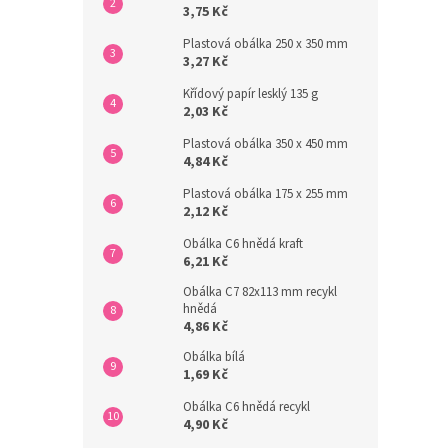
3,75 Kč
Plastová obálka 250 x 350 mm
3,27 Kč
Křídový papír lesklý 135 g
2,03 Kč
Plastová obálka 350 x 450 mm
4,84 Kč
Plastová obálka 175 x 255 mm
2,12 Kč
Obálka C6 hnědá kraft
6,21 Kč
Obálka C7 82x113 mm recykl
hnědá
4,86 Kč
Obálka bílá
1,69 Kč
Obálka C6 hnědá recykl
4,90 Kč