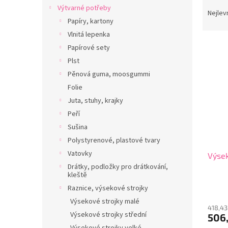
Ř
n
Výtvarné potřeby
a
e
Nejlev
Papíry, kartony
z
l
e
Vlnitá lepenka
V
n
Papírové sety
ý
í
Plst
p
p
Pěnová guma, moosgummi
i
r
Folie
s
o
p
Juta, stuhy, krajky
d
r
u
Peří
o
k
Sušina
d
t
Polystyrenové, plastové tvary
u
ů
Vatovky
Výsek
k
Drátky, podložky pro drátkování,
t
kleště
ů
Raznice, výsekové strojky
Výsekové strojky malé
418,43
Výsekové strojky střední
506