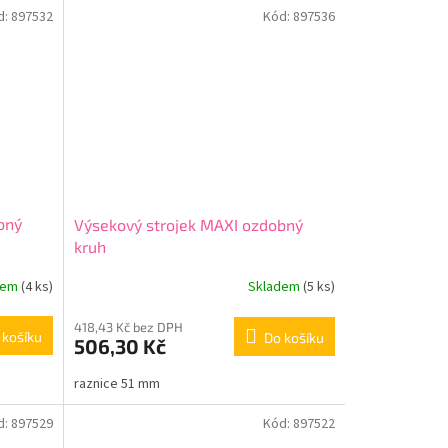
d:
897532
Kód:
897536
bný
Výsekový strojek MAXI ozdobný
kruh
dem
(4 ks)
Skladem
(5 ks)
418,43 Kč bez DPH
 košíku
Do košíku
506,30 Kč
raznice 51 mm
d:
897529
Kód:
897522