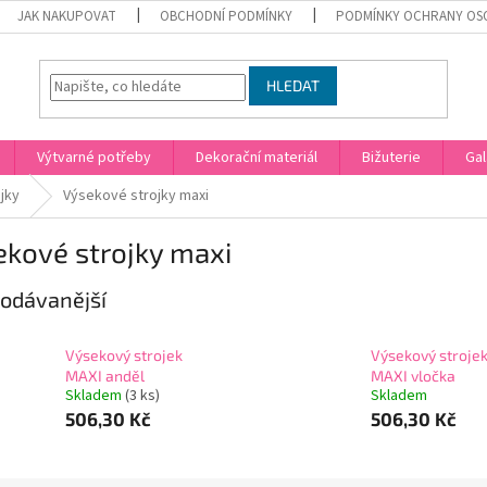
JAK NAKUPOVAT
OBCHODNÍ PODMÍNKY
PODMÍNKY OCHRANY OS
HLEDAT
Výtvarné potřeby
Dekorační materiál
Bižuterie
Gal
jky
Výsekové strojky maxi
ekové strojky maxi
odávanější
Výsekový strojek
Výsekový stroje
MAXI anděl
MAXI vločka
Skladem
(3 ks)
Skladem
506,30 Kč
506,30 Kč