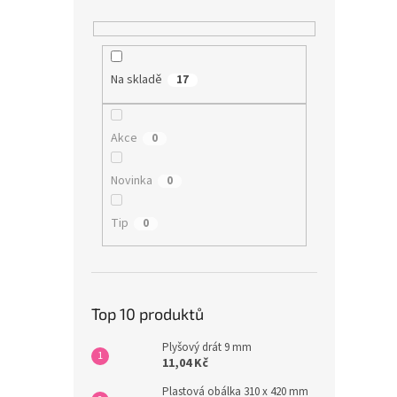
Na skladě
17
Akce
0
Novinka
0
Tip
0
Top 10 produktů
Plyšový drát 9 mm
11,04 Kč
Plastová obálka 310 x 420 mm