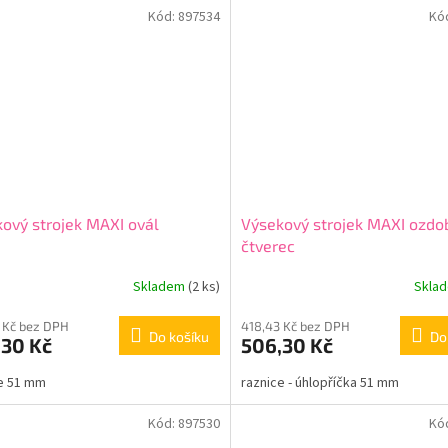
Kód:
897534
Kó
ový strojek MAXI ovál
Výsekový strojek MAXI ozdo
čtverec
Skladem
(2 ks)
Skla
 Kč bez DPH
418,43 Kč bez DPH
Do košíku
Do
,30 Kč
506,30 Kč
e 51 mm
raznice - úhlopříčka 51 mm
Kód:
897530
Kó