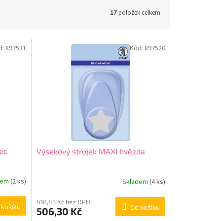
17
položek celkem
d:
897531
Kód:
897520
ec
Výsekový strojek MAXI hvězda
dem
(2 ks)
Skladem
(4 ks)
418,43 Kč bez DPH
 košíku
Do košíku
506,30 Kč