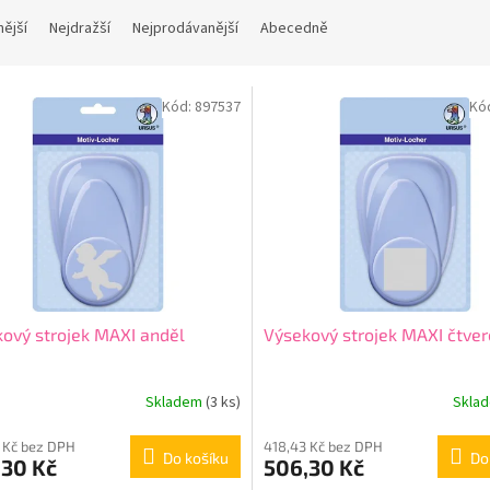
nější
Nejdražší
Nejprodávanější
Abecedně
Kód:
897537
Kó
ový strojek MAXI anděl
Výsekový strojek MAXI čtver
Skladem
(3 ks)
Skla
 Kč bez DPH
418,43 Kč bez DPH
Do košíku
Do
,30 Kč
506,30 Kč