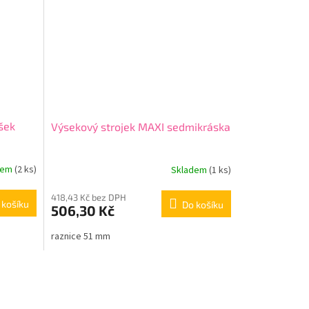
šek
Výsekový strojek MAXI sedmikráska
dem
(2 ks)
Skladem
(1 ks)
418,43 Kč bez DPH
 košíku
Do košíku
506,30 Kč
raznice 51 mm