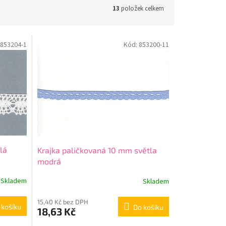
13
položek celkem
853204-1
Kód:
853200-11
lá
Krajka paličkovaná 10 mm světla
modrá
Skladem
Skladem
15,40 Kč bez DPH
 košíku
Do košíku
18,63 Kč