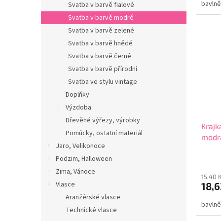
bavlně
Svatba v barvě fialové
Svatba v barvě modré
Svatba v barvě zelené
Svatba v barvě hnědé
Svatba v barvě černé
Svatba v barvě přírodní
Svatba ve stylu vintage
Doplňky
Výzdoba
Dřevěné výřezy, výrobky
Krajk
Pomůcky, ostatní materiál
modr
Jaro, Velikonoce
Podzim, Halloween
Zima, Vánoce
15,40 
Vlasce
18,6
Aranžérské vlasce
bavlně
Technické vlasce