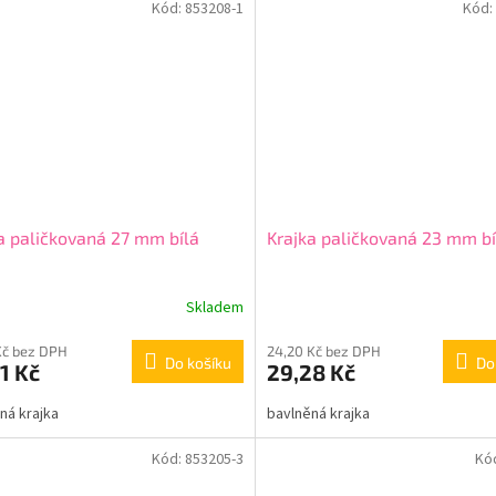
Kód:
853208-1
Kód:
a paličkovaná 27 mm bílá
Krajka paličkovaná 23 mm bí
Skladem
Kč bez DPH
24,20 Kč bez DPH
Do košíku
Do
1 Kč
29,28 Kč
ná krajka
bavlněná krajka
Kód:
853205-3
Kó