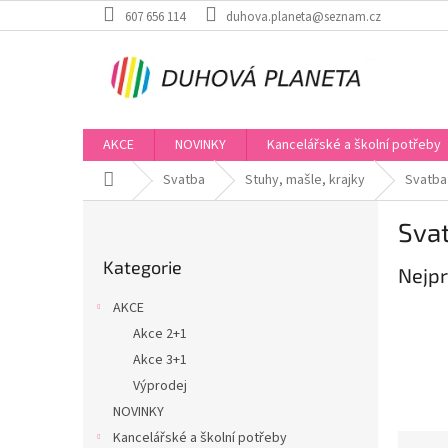
Přejít
607 656 114
duhova.planeta@seznam.cz
na
obsah
AKCE
NOVINKY
Kancelářské a školní potřeby
Domů
Svatba
Stuhy, mašle, krajky
Svatba
P
Sva
o
Přeskočit
s
Kategorie
kategorie
Nejpr
t
r
AKCE
a
Akce 2+1
n
Akce 3+1
n
í
Výprodej
p
NOVINKY
a
Kancelářské a školní potřeby
Ř