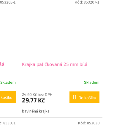
853205-1
Kód:
853207-1
lá
Krajka paličkovaná 25 mm bílá
Skladem
Skladem
24,60 Kč bez DPH
 košíku
Do košíku
29,77 Kč
bavlněná krajka
d:
853031
Kód:
853030