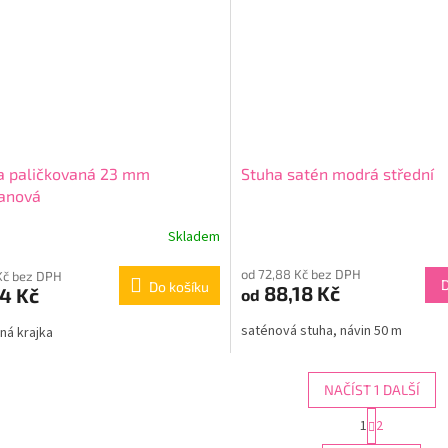
a paličkovaná 23 mm
Stuha satén modrá střední
anová
Skladem
od 72,88 Kč bez DPH
Kč bez DPH
Do košíku
88,18 Kč
4 Kč
od
saténová stuha, návin 50 m
ná krajka
NAČÍST 1 DALŠÍ
S
1
2
O
t