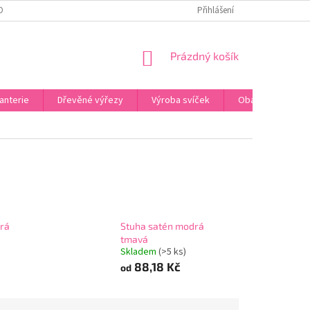
OBNÍCH ÚDAJŮ
ODSTOUPENÍ OD SMLOUVY
Přihlášení
UPLATNĚNÍ REKLAMACE
NÁKUPNÍ
Prázdný košík
KOŠÍK
anterie
Dřevěné výřezy
Výroba svíček
Obalový materiál
rá
Stuha satén modrá
tmavá
Skladem
(>5 ks)
88,18 Kč
od