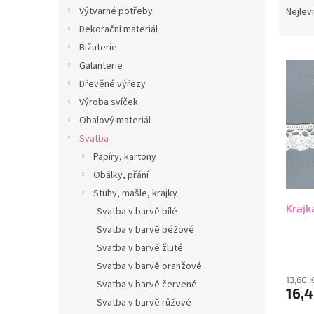
n
a
Výtvarné potřeby
Nejlev
e
z
Dekorační materiál
l
e
Bižuterie
V
n
Galanterie
ý
í
Dřevěné výřezy
p
p
i
r
Výroba svíček
s
o
Obalový materiál
p
d
Svatba
r
u
Papíry, kartony
o
k
Obálky, přání
d
t
Stuhy, mašle, krajky
u
ů
Krajk
k
Svatba v barvě bílé
t
Svatba v barvě béžové
ů
Svatba v barvě žluté
Svatba v barvě oranžové
13,60 
Svatba v barvě červené
16,4
Svatba v barvě růžové