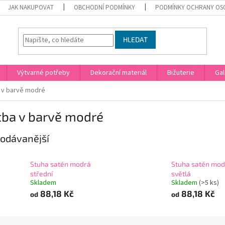
JAK NAKUPOVAT
OBCHODNÍ PODMÍNKY
PODMÍNKY OCHRANY OS
HLEDAT
Výtvarné potřeby
Dekorační materiál
Bižuterie
Gal
 v barvě modré
tba v barvě modré
odávanější
Stuha satén modrá
Stuha satén mod
střední
světlá
Skladem
Skladem
(>5 ks)
88,18 Kč
88,18 Kč
od
od