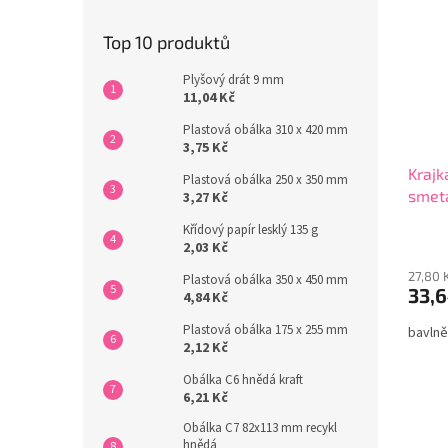
Top 10 produktů
Plyšový drát 9 mm
11,04 Kč
Plastová obálka 310 x 420 mm
3,75 Kč
Krajk
Plastová obálka 250 x 350 mm
smet
3,27 Kč
Křídový papír lesklý 135 g
2,03 Kč
27,80 
Plastová obálka 350 x 450 mm
33,6
4,84 Kč
Plastová obálka 175 x 255 mm
bavlně
2,12 Kč
Obálka C6 hnědá kraft
6,21 Kč
Obálka C7 82x113 mm recykl
hnědá