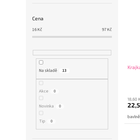
Cena
16
Kč
97
Kč
Krajk
Na skladě
13
Akce
0
18,60 
22,5
Novinka
0
bavlně
Tip
0