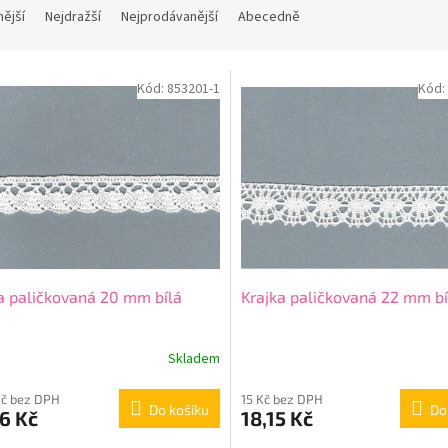
nější
Nejdražší
Nejprodávanější
Abecedně
Kód:
853201-1
Kód:
a paličkovaná 20 mm bílá
Krajka paličkovaná 22 mm bí
Skladem
Kč bez DPH
15 Kč bez DPH
Do košíku
Do
6 Kč
18,15 Kč