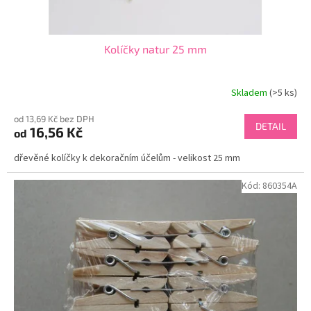
ů
Kolíčky natur 25 mm
Skladem
(>5 ks)
od 13,69 Kč bez DPH
DETAIL
16,56 Kč
od
dřevěné kolíčky k dekoračním účelům - velikost 25 mm
Kód:
860354A