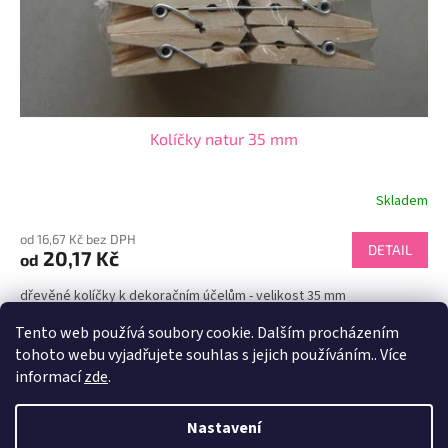
Kolíčky natur 35 mm
Skladem
od 16,67 Kč bez DPH
DETAIL
20,17 Kč
od
dřevěné kolíčky k dekoračním účelům - velikost 35 mm
Tento web používá soubory cookie. Dalším procházením
2
položek celkem
O
tohoto webu vyjadřujete souhlas s jejich používáním.. Více
v
informací
zde
.
l
Z
á
á
d
Nastavení
Vytvořil Shoptet
p
a