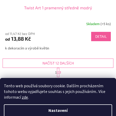
Twist Art 1 pramenný středně modrý
Skladem
(>5 ks)
od 11,47 Kč bez DPH
DETAIL
13,88 Kč
od
k dekoracím a výrobě květin
NAČÍST 12 DALŠÍCH
S
1
3
t
O
r
27
položek celkem
v
á
Tento web používá soubory cookie. Dalším procházením
l
NAHORU
n
tohoto webu vyjadřujete souhlas s jejich používáním.. Více
á
k
d
o
informací
zde
.
v
Z
a
á
c
á
n
Nastavení
í
Vytvořil Shoptet
p
í