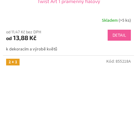
Twist Art 1 pramenný fialový
Skladem
(>5 ks)
od 11,47 Kč bez DPH
DETAIL
13,88 Kč
od
k dekoracím a výrobě květů
Kód:
855218A
2 + 1