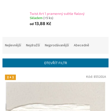
Twist Art 1 pramenný světle fialový
Skladem
(>5 ks)
13,88 Kč
od
Ř
a
Nejlevnější
Nejdražší
Nejprodávanější
Abecedně
z
e
n
OTEVŘÍT FILTR
í
p
V
Kód:
855201A
r
2 + 1
ý
o
p
d
i
u
s
k
p
t
r
ů