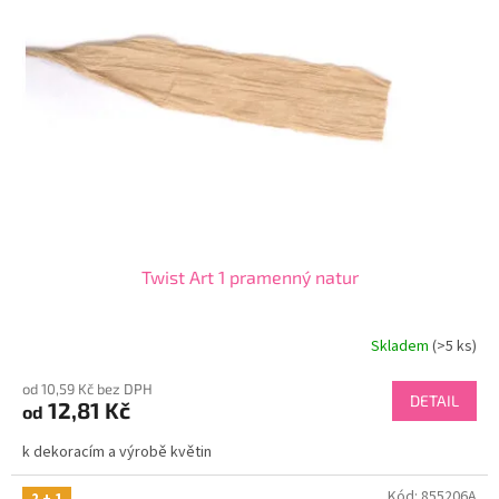
Twist Art 1 pramenný natur
Skladem
(>5 ks)
od 10,59 Kč bez DPH
DETAIL
12,81 Kč
od
k dekoracím a výrobě květin
Kód:
855206A
2 + 1