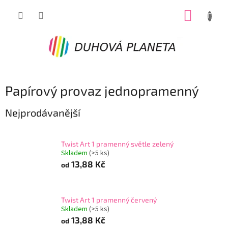
Přejít
NÁKUP
na
obsah
KOŠÍK
Papírový provaz jednopramenný
Nejprodávanější
Twist Art 1 pramenný světle zelený
Skladem
(>5 ks)
13,88 Kč
od
Twist Art 1 pramenný červený
Skladem
(>5 ks)
13,88 Kč
od