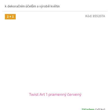
k dekoračním účelům a výrobě květin
Kód:
855207A
2 + 1
Twist Art 1 pramenný červený
Skladem
(>5 ks)