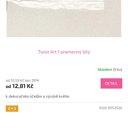
o
d
u
k
t
ů
Twist Art 1 pramenný bílý
Skladem
(5 ks)
od 10,59 Kč bez DPH
DETAIL
12,81 Kč
od
k dekoračním účelům a výrobě květin
Kód:
855202A
2 + 1