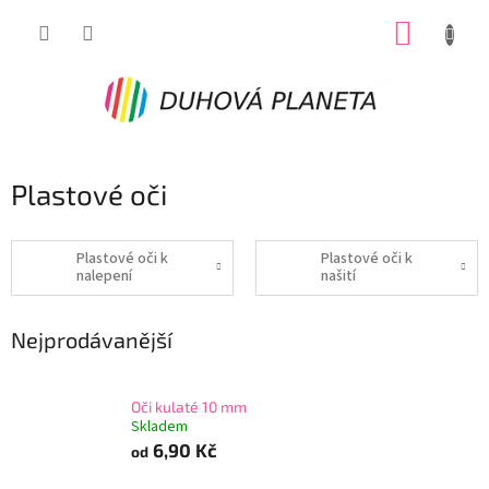
Přejít
NÁKUP
na
obsah
KOŠÍK
Plastové oči
Plastové oči k
Plastové oči k
nalepení
našití
Nejprodávanější
Oči kulaté 10 mm
Skladem
6,90 Kč
od