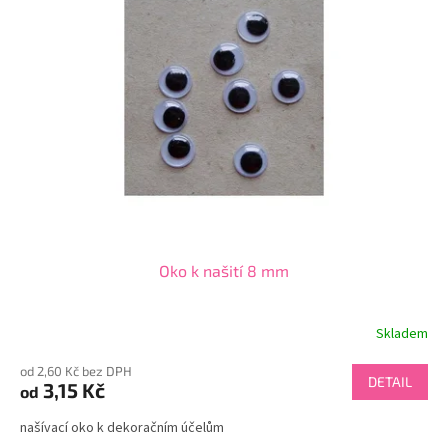
i
u
s
k
p
t
r
ů
o
d
u
k
t
ů
Oko k našití 8 mm
Skladem
od 2,60 Kč bez DPH
DETAIL
3,15 Kč
od
našívací oko k dekoračním účelům