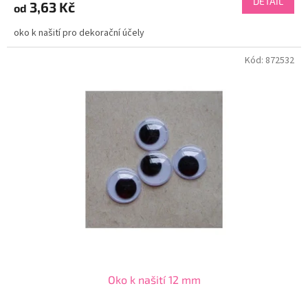
DETAIL
3,63 Kč
od
oko k našití pro dekorační účely
Kód:
872532
Oko k našití 12 mm