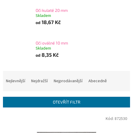
Oči kulaté 20 mm
Skladem
18,67 Kč
od
Oči oválné 10 mm
Skladem
8,35 Kč
od
Ř
a
Nejlevnější
Nejdražší
Nejprodávanější
Abecedně
z
e
n
OTEVŘÍT FILTR
í
p
V
Kód:
872530
r
ý
o
p
d