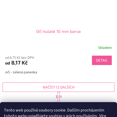
Oči kulaté 10 mm barva
Skladem
od 6,75 Kč bez DPH
DETAIL
8,17 Kč
od
oči - zelená panenka
NAČÍST 12 DALŠÍCH
S
1
4
t
O
r
37
položek celkem
v
á
Tento web používá soubory cookie. Dalším procházením
l
NAHORU
n
tohoto webu vyjadřujete souhlas s jejich používáním.. Více
á
k