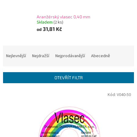
Aranžérský vlasec 0,40 mm
Skladem
(2 ks)
31,81 Kč
od
Ř
a
Nejlevnější
Nejdražší
Nejprodávanější
Abecedně
z
e
n
OTEVŘÍT FILTR
í
p
V
Kód:
V040-50
r
ý
o
p
d
i
u
s
k
p
t
r
ů