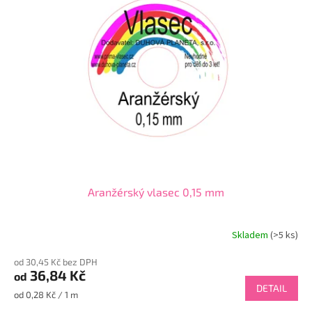
Aranžérský vlasec 0,15 mm
Skladem
(>5 ks)
od 30,45 Kč bez DPH
36,84 Kč
od
DETAIL
Měrná
od 0,28 Kč / 1 m
cena: