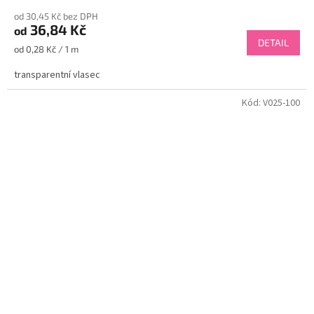
od 30,45 Kč bez DPH
36,84 Kč
od
DETAIL
Měrná
od 0,28 Kč / 1 m
cena:
transparentní vlasec
Kód:
V025-100