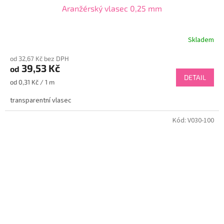
Aranžérský vlasec 0,25 mm
Skladem
od 32,67 Kč bez DPH
39,53 Kč
od
DETAIL
Měrná
od 0,31 Kč / 1 m
cena:
transparentní vlasec
Kód:
V030-100