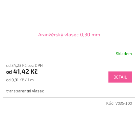
Aranžérský vlasec 0,30 mm
Skladem
od 34,23 Kč bez DPH
41,42 Kč
od
DETAIL
Měrná
od 0,31 Kč / 1 m
cena:
transparentní vlasec
Kód:
V035-100