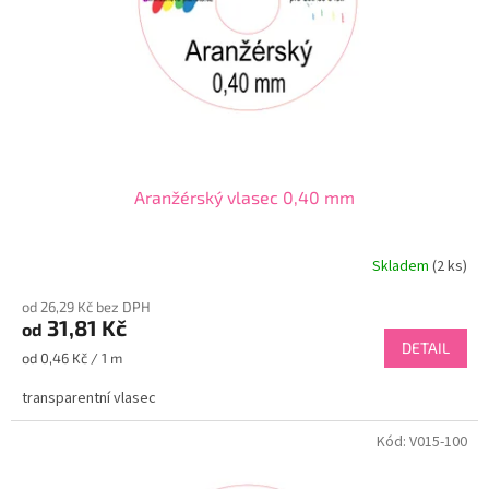
o
d
u
k
t
ů
Aranžérský vlasec 0,40 mm
Skladem
(2 ks)
od 26,29 Kč bez DPH
31,81 Kč
od
DETAIL
Měrná
od 0,46 Kč / 1 m
cena:
transparentní vlasec
Kód:
V015-100