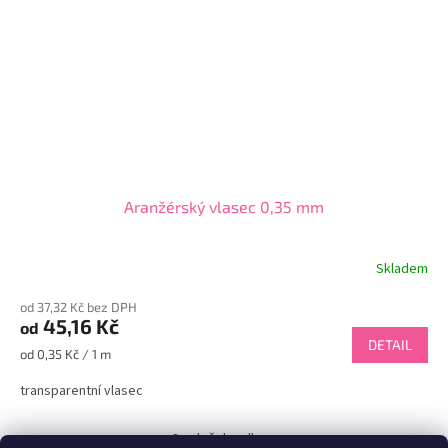
Aranžérský vlasec 0,35 mm
Skladem
od 37,32 Kč bez DPH
45,16 Kč
od
DETAIL
Měrná
od 0,35 Kč / 1 m
cena:
transparentní vlasec
6
položek celkem
O