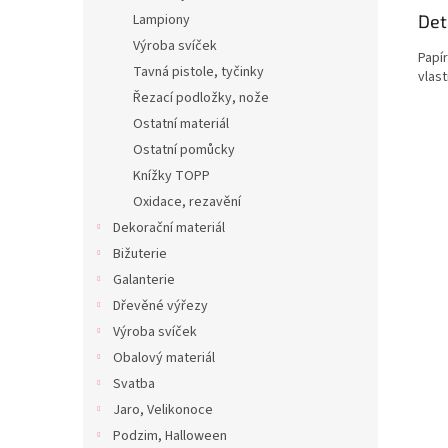
Det
Lampiony
Výroba svíček
Papí
Tavná pistole, tyčinky
vlast
Řezací podložky, nože
Ostatní materiál
Ostatní pomůcky
Knížky TOPP
Oxidace, rezavění
Dekorační materiál
Bižuterie
Galanterie
Dřevěné výřezy
Výroba svíček
Obalový materiál
Svatba
Jaro, Velikonoce
Podzim, Halloween