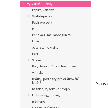
n
Výtvarné potřeby
e
Papíry, kartony
l
Vlnitá lepenka
Papírové sety
Plst
Pěnová guma, moosgummi
Folie
Juta, stuhy, krajky
Peří
Sušina
Polystyrenové, plastové tvary
Vatovky
Drátky, podložky pro drátkování,
Souvi
kleště
Raznice, výsekové strojky
Embossing, quilling
Bižuterie