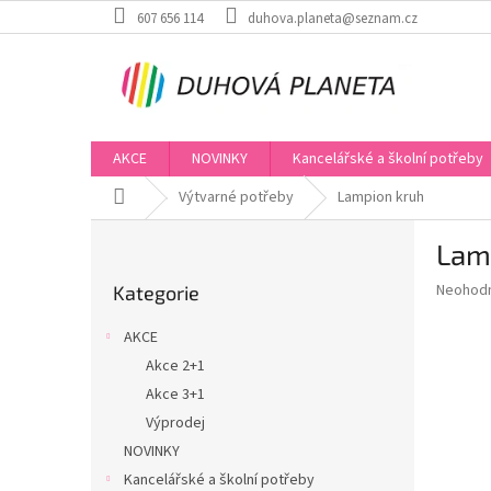
Přejít
607 656 114
duhova.planeta@seznam.cz
na
obsah
AKCE
NOVINKY
Kancelářské a školní potřeby
Domů
Výtvarné potřeby
Lampion kruh
P
Lam
o
Přeskočit
s
Průměr
Neohod
Kategorie
kategorie
t
hodnoce
r
produkt
AKCE
a
je
Akce 2+1
0,0
n
z
Akce 3+1
n
5
í
Výprodej
hvězdič
p
NOVINKY
a
Kancelářské a školní potřeby