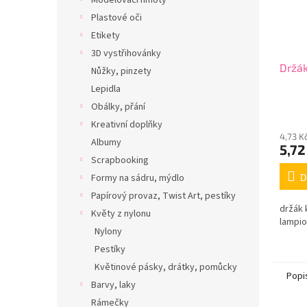
Modelovací hmoty
Plastové oči
Etikety
3D vystřihovánky
Držák
Nůžky, pinzety
Lepidla
Obálky, přání
Kreativní doplňky
4,73 K
Albumy
5,72
Scrapbooking
D
Formy na sádru, mýdlo
Papírový provaz, Twist Art, pestíky
držák 
Květy z nylonu
lampi
Nylony
Pestíky
Květinové pásky, drátky, pomůcky
Popi
Barvy, laky
Rámečky