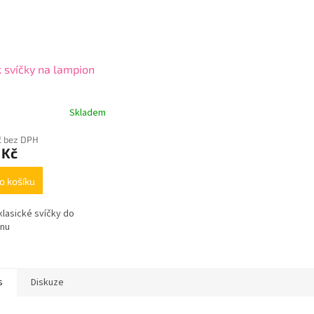
 svíčky na lampion
Skladem
č bez DPH
 Kč
o košíku
klasické svíčky do
onu
s
Diskuze