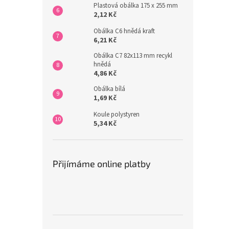
Plastová obálka 175 x 255 mm
2,12 Kč
Obálka C6 hnědá kraft
6,21 Kč
Obálka C7 82x113 mm recykl
hnědá
4,86 Kč
Obálka bílá
1,69 Kč
Koule polystyren
5,34 Kč
Přijímáme online platby