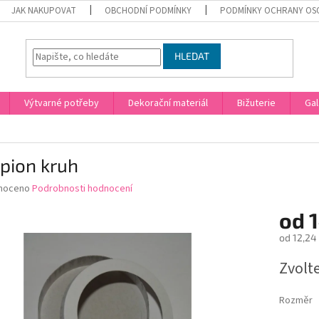
JAK NAKUPOVAT
OBCHODNÍ PODMÍNKY
PODMÍNKY OCHRANY OS
HLEDAT
Výtvarné potřeby
Dekorační materiál
Bižuterie
Gal
pion kruh
né
noceno
Podrobnosti hodnocení
ní
od
1
u
od
12,24
Měrná
Zvolt
cena:
ek.
Rozměr