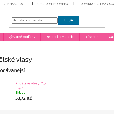
JAK NAKUPOVAT
OBCHODNÍ PODMÍNKY
PODMÍNKY OCHRANY OS
HLEDAT
Výtvarné potřeby
Dekorační materiál
Bižuterie
Gal
ělské vlasy
odávanější
Andělské vlasy 25g
měď
Skladem
53,72 Kč