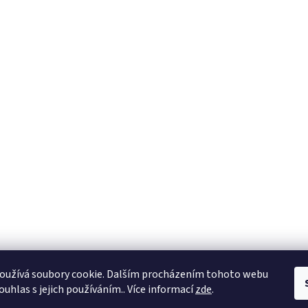
oužívá soubory cookie. Dalším procházením tohoto webu
ouhlas s jejich používáním.. Více informací
zde
.