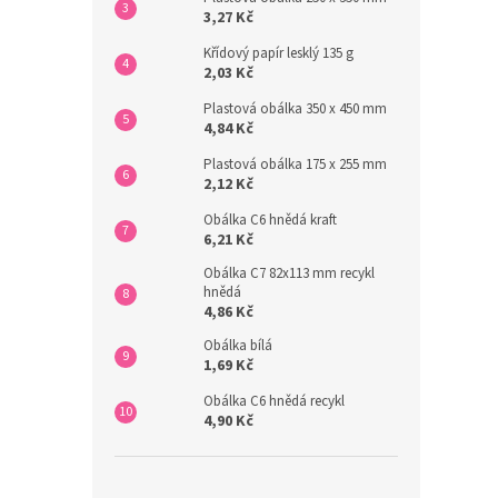
3,27 Kč
Křídový papír lesklý 135 g
2,03 Kč
Plastová obálka 350 x 450 mm
4,84 Kč
Plastová obálka 175 x 255 mm
2,12 Kč
Obálka C6 hnědá kraft
6,21 Kč
Obálka C7 82x113 mm recykl
hnědá
4,86 Kč
Obálka bílá
1,69 Kč
Obálka C6 hnědá recykl
4,90 Kč