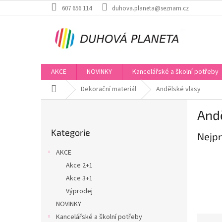
Přejít
607 656 114
duhova.planeta@seznam.cz
na
obsah
AKCE
NOVINKY
Kancelářské a školní potřeby
Domů
Dekorační materiál
Andělské vlasy
P
And
o
Přeskočit
s
Kategorie
kategorie
Nejpr
t
r
AKCE
a
Akce 2+1
n
Akce 3+1
n
í
Výprodej
p
NOVINKY
a
Kancelářské a školní potřeby
Ř