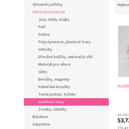
n
a
Výtvarné potřeby
Nejlev
e
z
Dekorační materiál
l
e
Juta, stuhy, krajky
V
n
Peří
ý
í
Sušina
p
p
i
r
Polystyrenové, plastové tvary
s
o
Vatovky
p
d
Dřevěné kolíčky, dekorační sítě
r
u
Materiál pro věnce
o
k
Glitry
d
t
Berušky, magnety
u
ů
Anděl
k
Knihařské kroužky
t
Tavná pistole, tyčinky
ů
Andělské vlasy
Zvonky, rolničky
44,40 
Bižuterie
53,7
Galanterie
Měrná
2,15 Kč