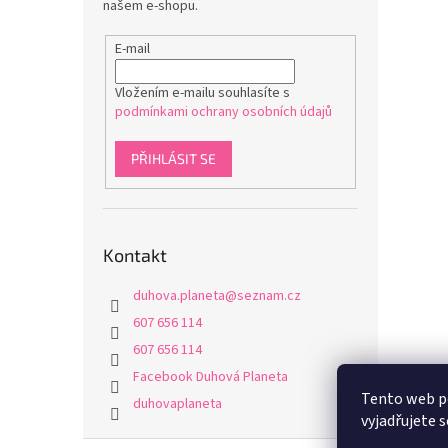
našem e-shopu.
E-mail
Vložením e-mailu souhlasíte s
podmínkami ochrany osobních údajů
PŘIHLÁSIT SE
Kontakt
duhova.planeta
@
seznam.cz
607 656 114
607 656 114
Facebook Duhová Planeta
Tento web p
duhovaplaneta
vyjadřujete s
Z