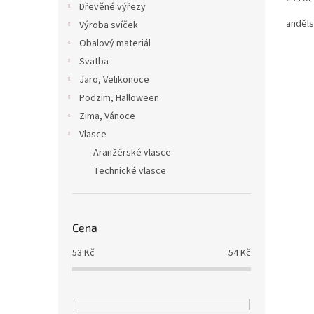
Dřevěné výřezy
cena:
anděls
Výroba svíček
Obalový materiál
Svatba
Jaro, Velikonoce
Podzim, Halloween
Zima, Vánoce
Vlasce
Aranžérské vlasce
Technické vlasce
Cena
53
Kč
54
Kč