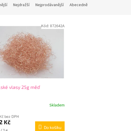
nější
Nejdražší
Nejprodávanější
Abecedně
Kód:
872642A
ské vlasy 25g měď
Skladem
Kč bez DPH
2 Kč
Do košíku
 / 1 g