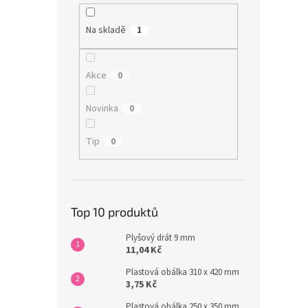
Na skladě
1
Akce
0
Novinka
0
Tip
0
Top 10 produktů
Plyšový drát 9 mm
11,04 Kč
Plastová obálka 310 x 420 mm
3,75 Kč
Plastová obálka 250 x 350 mm