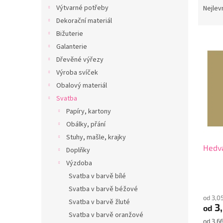
n
a
Výtvarné potřeby
Nejlev
e
z
Dekorační materiál
l
e
Bižuterie
V
n
Galanterie
ý
í
Dřevěné výřezy
p
p
i
r
Výroba svíček
s
o
Obalový materiál
p
d
Svatba
r
u
Papíry, kartony
o
k
Obálky, přání
d
t
Stuhy, mašle, krajky
u
ů
Hedvá
k
Doplňky
t
Výzdoba
ů
Svatba v barvě bílé
Svatba v barvě béžové
od 3,0
Svatba v barvě žluté
3,
od
Svatba v barvě oranžové
Měrná
od 3,66