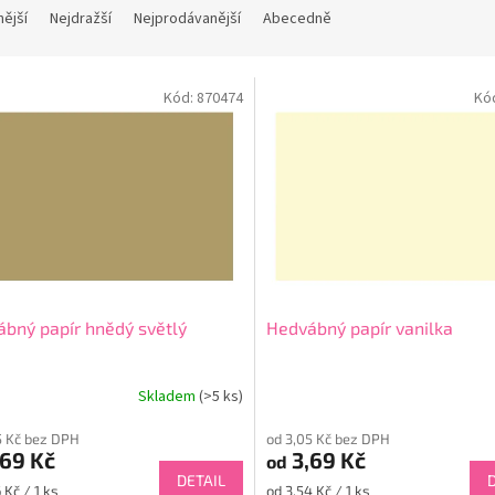
nější
Nejdražší
Nejprodávanější
Abecedně
Kód:
870474
Kó
bný papír hnědý světlý
Hedvábný papír vanilka
Skladem
(>5 ks)
5 Kč bez DPH
od 3,05 Kč bez DPH
69 Kč
3,69 Kč
od
DETAIL
Měrná
 Kč / 1 ks
od 3,54 Kč / 1 ks