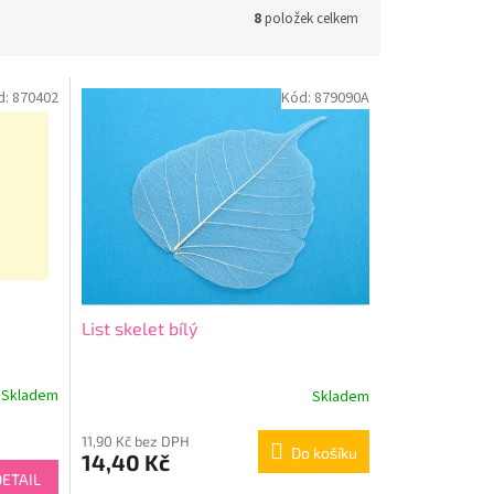
8
položek celkem
d:
870402
Kód:
879090A
List skelet bílý
Skladem
Skladem
11,90 Kč bez DPH
Do košíku
14,40 Kč
DETAIL