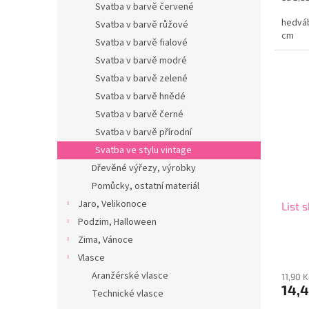
Svatba v barvě červené
cena:
hedváb
Svatba v barvě růžové
cm
Svatba v barvě fialové
Svatba v barvě modré
Svatba v barvě zelené
Svatba v barvě hnědé
Svatba v barvě černé
Svatba v barvě přírodní
Svatba ve stylu vintage
Dřevěné výřezy, výrobky
Pomůcky, ostatní materiál
Jaro, Velikonoce
List 
Podzim, Halloween
Zima, Vánoce
Vlasce
Aranžérské vlasce
11,90 
14,4
Technické vlasce