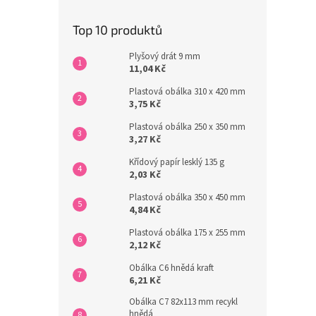
Top 10 produktů
Plyšový drát 9 mm
11,04 Kč
Plastová obálka 310 x 420 mm
3,75 Kč
Plastová obálka 250 x 350 mm
3,27 Kč
Křídový papír lesklý 135 g
2,03 Kč
Plastová obálka 350 x 450 mm
4,84 Kč
Plastová obálka 175 x 255 mm
2,12 Kč
Obálka C6 hnědá kraft
6,21 Kč
Obálka C7 82x113 mm recykl
hnědá