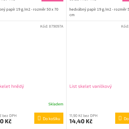
cena:
ný papír 19 g/m2 - rozměr 50 x 70
hedvábný papír 19 g/m2 - rozměr 5
cm
Kód:
879097A
Kód
skelet hnědý
List skelet vanilkový
Skladem
Kč bez DPH
11,90 Kč bez DPH
Do košíku
Do
0 Kč
14,40 Kč