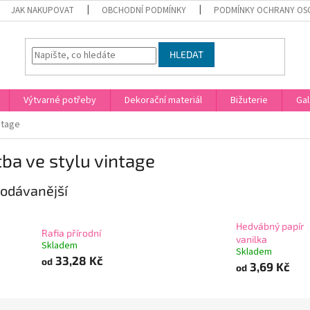
JAK NAKUPOVAT
OBCHODNÍ PODMÍNKY
PODMÍNKY OCHRANY OS
HLEDAT
Výtvarné potřeby
Dekorační materiál
Bižuterie
Gal
ntage
ba ve stylu vintage
odávanější
Hedvábný papír
Rafia přírodní
vanilka
Skladem
Skladem
33,28 Kč
od
3,69 Kč
od