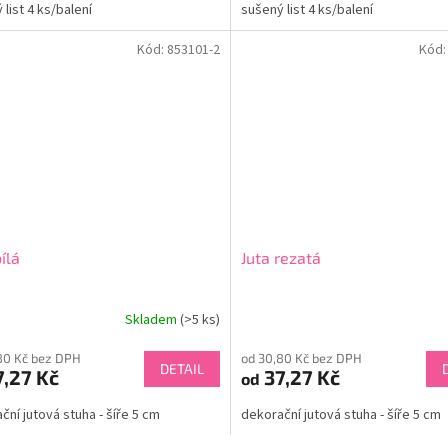
 list 4 ks/balení
sušený list 4 ks/balení
Kód:
853101-2
Kód
ílá
Juta rezatá
Skladem
(>5 ks)
80 Kč bez DPH
od 30,80 Kč bez DPH
DETAIL
,27 Kč
37,27 Kč
od
ční jutová stuha - šíře 5 cm
dekorační jutová stuha - šíře 5 cm