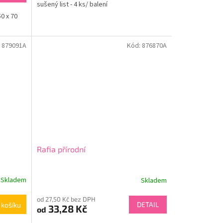
sušený list - 4 ks/ balení
0 x 70
:
879091A
Kód:
876870A
Rafia přírodní
Skladem
Skladem
Průměrné
hodnocení
od 27,50 Kč bez DPH
produktu
DETAIL
 košíku
33,28 Kč
od
je
5,0