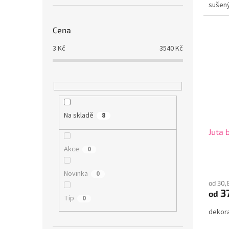
sušený
Cena
3
Kč
3540
Kč
Na skladě
8
Juta b
Akce
0
Novinka
0
od 30,
37
od
Tip
0
dekora