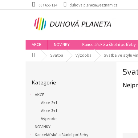
Přejít
607 656 114
duhova.planeta@seznam.cz
na
obsah
AKCE
NOVINKY
Kancelářské a školní potřeby
Domů
Svatba
Výzdoba
Svatba ve stylu vi
P
Svat
o
Přeskočit
s
Kategorie
kategorie
Nejpr
t
r
AKCE
a
Akce 2+1
n
Akce 3+1
n
í
Výprodej
p
NOVINKY
a
Kancelářské a školní potřeby
Ř