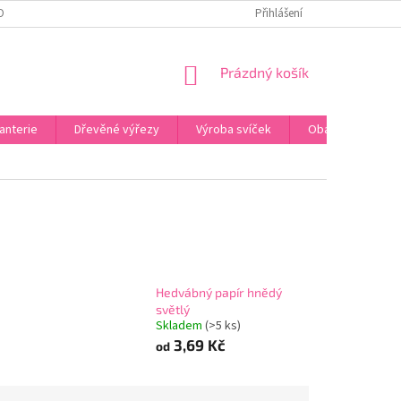
OBNÍCH ÚDAJŮ
ODSTOUPENÍ OD SMLOUVY
Přihlášení
UPLATNĚNÍ REKLAMACE
NÁKUPNÍ
Prázdný košík
KOŠÍK
anterie
Dřevěné výřezy
Výroba svíček
Obalový materiál
Hedvábný papír hnědý
světlý
Skladem
(>5 ks)
3,69 Kč
od