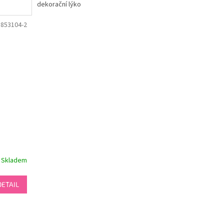
dekorační lýko
z
5
hvězdiček.
:
853104-2
Skladem
DETAIL