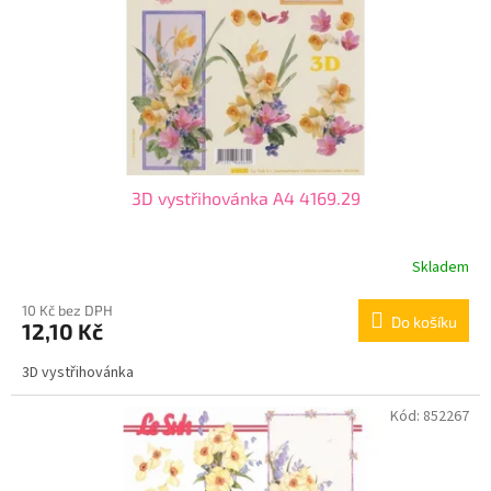
o
d
u
k
t
ů
3D vystřihovánka A4 4169.29
Skladem
10 Kč bez DPH
Do košíku
12,10 Kč
3D vystřihovánka
Kód:
852267