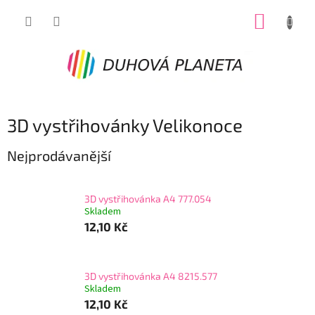
Přejít
NÁKUP
na
obsah
KOŠÍK
3D vystřihovánky Velikonoce
Nejprodávanější
3D vystřihovánka A4 777.054
Skladem
12,10 Kč
3D vystřihovánka A4 8215.577
Skladem
12,10 Kč