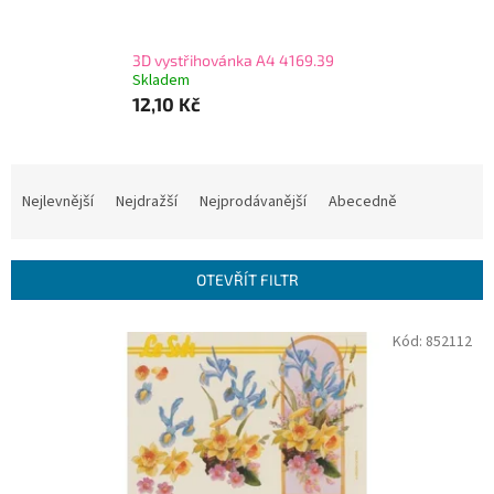
3D vystřihovánka A4 4169.39
Skladem
12,10 Kč
Ř
a
Nejlevnější
Nejdražší
Nejprodávanější
Abecedně
z
e
n
OTEVŘÍT FILTR
í
p
V
Kód:
852112
r
ý
o
p
d
i
u
s
k
p
t
r
ů