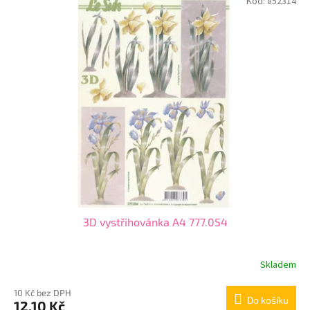
Kód:
852314
3D vystřihovánka A4 777.054
Skladem
10 Kč bez DPH
Do košíku
12,10 Kč