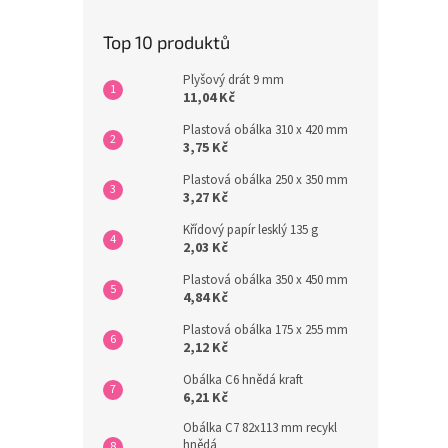
Top 10 produktů
Plyšový drát 9 mm
11,04 Kč
Plastová obálka 310 x 420 mm
3,75 Kč
Plastová obálka 250 x 350 mm
3,27 Kč
Křídový papír lesklý 135 g
2,03 Kč
Plastová obálka 350 x 450 mm
4,84 Kč
Plastová obálka 175 x 255 mm
2,12 Kč
Obálka C6 hnědá kraft
6,21 Kč
Obálka C7 82x113 mm recykl
hnědá