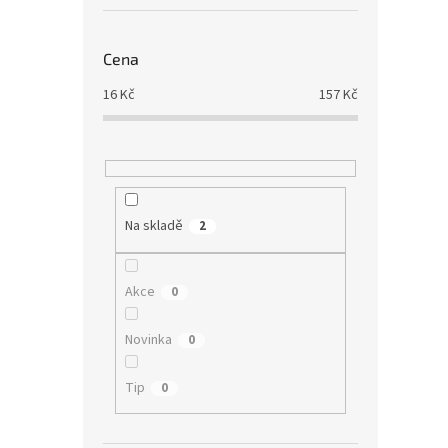
Cena
16
Kč
157
Kč
Na skladě
2
Akce
0
Novinka
0
Tip
0