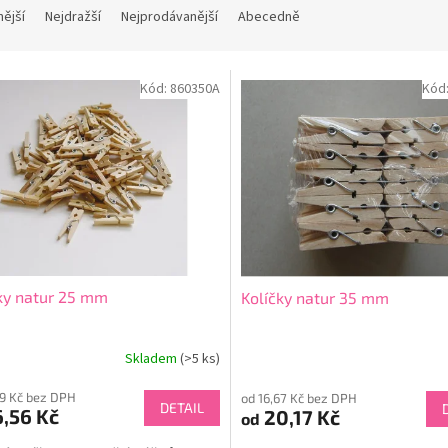
nější
Nejdražší
Nejprodávanější
Abecedně
Kód:
860350A
Kód
ky natur 25 mm
Kolíčky natur 35 mm
Skladem
(>5 ks)
69 Kč bez DPH
od 16,67 Kč bez DPH
DETAIL
,56 Kč
20,17 Kč
od