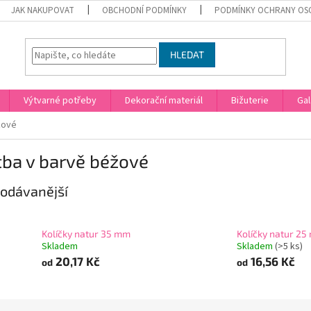
JAK NAKUPOVAT
OBCHODNÍ PODMÍNKY
PODMÍNKY OCHRANY OS
HLEDAT
Výtvarné potřeby
Dekorační materiál
Bižuterie
Gal
žové
tba v barvě béžové
odávanější
Kolíčky natur 35 mm
Kolíčky natur 2
Skladem
Skladem
(>5 ks)
20,17 Kč
16,56 Kč
od
od