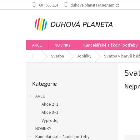
Přejít
607 656 114
duhova.planeta@seznam.cz
na
obsah
AKCE
NOVINKY
Kancelářské a školní potřeby
Domů
Svatba
Doplňky
Svatba v barvě bé
P
Sva
o
Přeskočit
s
Kategorie
kategorie
Nejpr
t
r
AKCE
a
Akce 2+1
n
Akce 3+1
n
í
Výprodej
p
NOVINKY
a
Kancelářské a školní potřeby
Ř