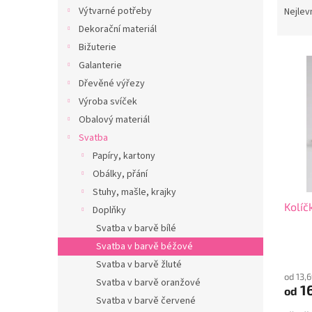
n
a
Výtvarné potřeby
Nejlev
e
z
Dekorační materiál
l
e
Bižuterie
V
n
Galanterie
ý
í
Dřevěné výřezy
p
p
i
r
Výroba svíček
s
o
Obalový materiál
p
d
Svatba
r
u
Papíry, kartony
o
k
Obálky, přání
d
t
Stuhy, mašle, krajky
u
ů
Kolíč
k
Doplňky
t
Svatba v barvě bílé
ů
Svatba v barvě béžové
Svatba v barvě žluté
od 13,
Svatba v barvě oranžové
16
od
Svatba v barvě červené