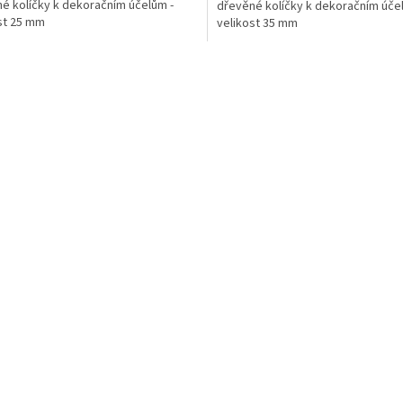
é kolíčky k dekoračním účelům -
dřevěné kolíčky k dekoračním úče
st 25 mm
velikost 35 mm
O
v
l
á
d
a
c
í
p
r
v
k
y
v
ý
p
i
s
u