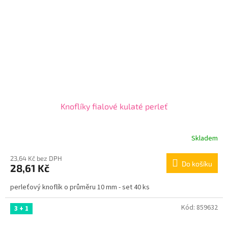
Knoflíky fialové kulaté perleť
Skladem
23,64 Kč bez DPH
Do košíku
28,61 Kč
perleťový knoflík o průměru 10 mm - set 40 ks
Kód:
859632
3 + 1