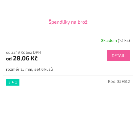
Špendlíky na brož
Skladem
(>5 ks)
od 23,19 Kč bez DPH
DETAIL
28,06 Kč
od
rozměr 25 mm, set 6 kusů
Kód:
859612
3 + 1