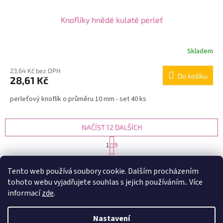
Knoflíky hnědé kulaté perleť
Skladem
23,64 Kč bez DPH
Do košíku
28,61 Kč
perleťový knoflík o průměru 10 mm - set 40 ks
NAČÍST 12 DALŠÍCH
S
1
9
t
O
r
105
položek celkem
v
á
Tento web používá soubory cookie. Dalším procházením
l
NAHORU
n
tohoto webu vyjadřujete souhlas s jejich používáním.. Více
á
k
d
o
informací
zde
.
v
Z
a
á
c
á
n
Nastavení
í
Vytvořil Shoptet