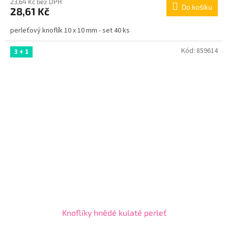
23,64 Kč bez DPH
Do košíku
28,61 Kč
perleťový knoflík 10 x 10 mm - set 40 ks
Kód:
859614
3 + 1
Knoflíky hnědé kulaté perleť