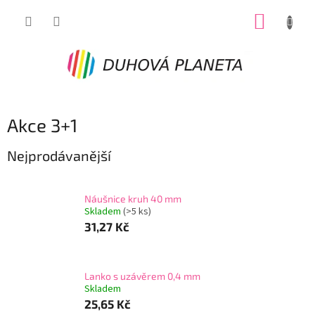
Přejít
NÁKUP
na
obsah
KOŠÍK
Akce 3+1
Nejprodávanější
Náušnice kruh 40 mm
Skladem
(>5 ks)
31,27 Kč
Lanko s uzávěrem 0,4 mm
Skladem
25,65 Kč