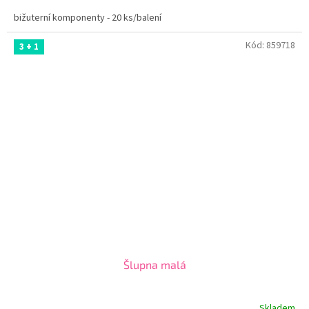
bižuterní komponenty - 20 ks/balení
Kód:
859718
3 + 1
Šlupna malá
Skladem