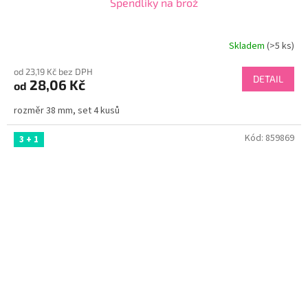
Špendlíky na brož
Skladem
(>5 ks)
od 23,19 Kč bez DPH
DETAIL
28,06 Kč
od
rozměr 38 mm, set 4 kusů
Kód:
859869
3 + 1