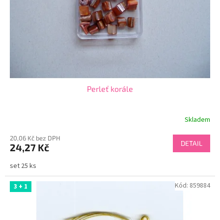
o
d
u
k
t
ů
Perleť korále
Skladem
20,06 Kč bez DPH
DETAIL
24,27 Kč
set 25 ks
Kód:
859884
3 + 1