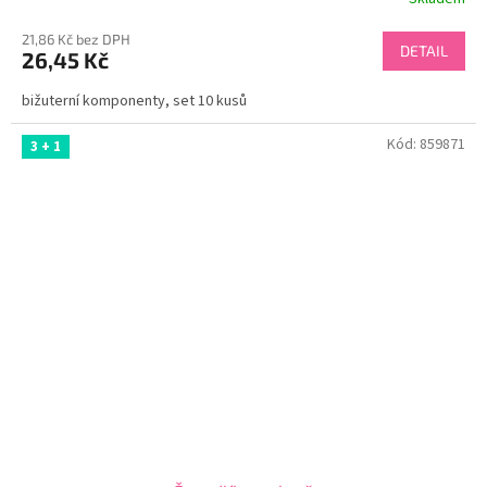
21,86 Kč bez DPH
DETAIL
26,45 Kč
bižuterní komponenty, set 10 kusů
Kód:
859871
3 + 1