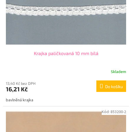
o
d
u
k
t
ů
Krajka paličkovaná 10 mm bílá
Skladem
13,40 Kč bez DPH
Do košíku
16,21 Kč
bavlněná krajka
Kód:
853200-2