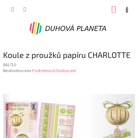
Přejít
NÁKUP
na
obsah
KOŠÍK
Koule z proužků papíru CHARLOTTE
861710
Průměrné
Neohodnoceno
Podrobnosti hodnocení
hodnocení
produktu
je
0,0
z
5
hvězdiček.