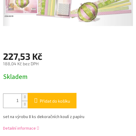
227,53 Kč
188,04 Kč bez DPH
Měrná
Skladem
cena:
Přidat do košíku
set na výrobu 8 ks dekoračních koulí z papíru
Detailní informace