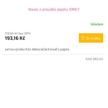
Koule z proužků papíru EMILY
Skladem
159,64 Kč bez DPH
193,16 Kč
Do košíku
set na výrobu 8 ks dekoračních koulí z papíru
Kód:
861151