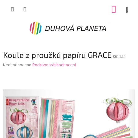
Přejít
NÁKUP
na
obsah
KOŠÍK
Koule z proužků papíru GRACE
861155
Průměrné
Neohodnoceno
Podrobnosti hodnocení
hodnocení
produktu
je
0,0
z
5
hvězdiček.