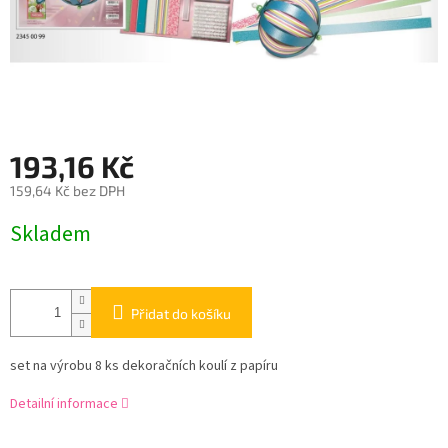
193,16 Kč
159,64 Kč bez DPH
Měrná
Skladem
cena:
Přidat do košíku
set na výrobu 8 ks dekoračních koulí z papíru
Detailní informace