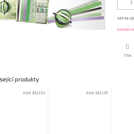
set na vý
Detailní 
TISK
sející produkty
Kód:
861153
Kód:
861155