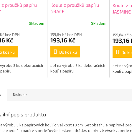
 z proužků papíru
Koule z proužků papíru
Koule z 
Y
GRACE
JASMINE
Skladem
Skladem
 Kč bez DPH
159,64 Kč bez DPH
159,64 Kč 
16 Kč
193,16 Kč
193,16 
o košíku
Do košíku
Do ko
 výrobu 8 ks dekoračních
set na výrobu 8 ks dekoračních
set na výr
 papíru
koulí z papíru
koulí z pap
s
Diskuze
ailní popis produktu
na výrobu 8 ks papírových koulí o velikost 10 cm. Set obsahuje papírové pr
sti se jedná o papíry s perleťovým leskem, drátky, papírové výseky, perle 