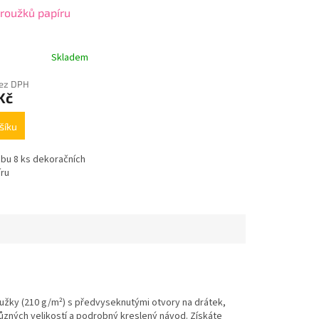
proužků papíru
Skladem
bez DPH
Kč
šíku
obu 8 ks dekoračních
íru
oužky (210 g/m²) s předvyseknutými otvory na drátek,
různých velikostí a podrobný kreslený návod. Získáte