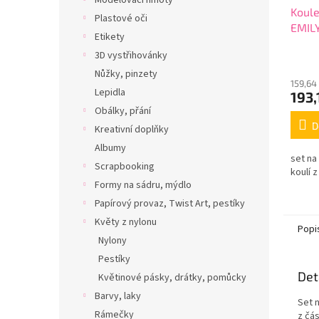
Modelovací hmoty
Koule
Plastové oči
EMIL
Etikety
3D vystřihovánky
Nůžky, pinzety
159,64
Lepidla
193,
Obálky, přání
D
Kreativní doplňky
Albumy
set na
Scrapbooking
koulí z
Formy na sádru, mýdlo
Papírový provaz, Twist Art, pestíky
Květy z nylonu
Popi
Nylony
Pestíky
Det
Květinové pásky, drátky, pomůcky
Barvy, laky
Set 
Rámečky
z čá