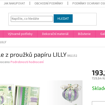
JAK NAKUPOVAT
OBCHODNÍ PODMÍNKY
PODMÍNKY OCHRANY OS
HLEDAT
Výtvarné potřeby
Dekorační materiál
Bižuterie
Gal
LILLY
e z proužků papíru LILLY
861152
né
noceno
Podrobnosti hodnocení
ní
193,
u
159,64 K
Měrná
Skla
cena:
ek.