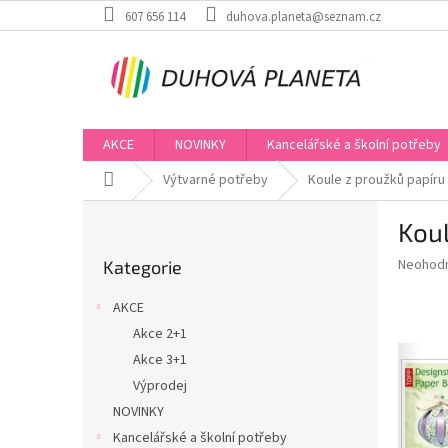
Přejít
607 656 114
duhova.planeta@seznam.cz
na
obsah
AKCE
NOVINKY
Kancelářské a školní potřeby
Domů
Výtvarné potřeby
Koule z proužků papíru 
P
Koul
o
Přeskočit
s
Průměr
Neohod
Kategorie
kategorie
t
hodnoce
r
produkt
AKCE
a
je
Akce 2+1
0,0
n
z
Akce 3+1
n
5
í
Výprodej
hvězdič
p
NOVINKY
a
Kancelářské a školní potřeby