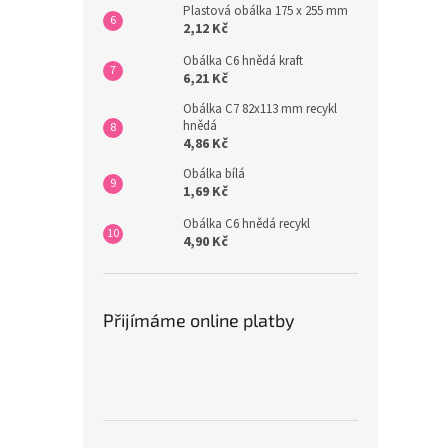
Plastová obálka 175 x 255 mm
2,12 Kč
Obálka C6 hnědá kraft
6,21 Kč
Obálka C7 82x113 mm recykl
hnědá
4,86 Kč
Obálka bílá
1,69 Kč
Obálka C6 hnědá recykl
4,90 Kč
Přijímáme online platby