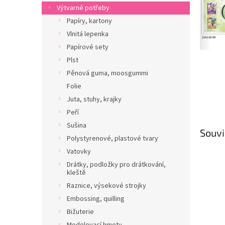
n
Výtvarné potřeby
e
Papíry, kartony
l
Vlnitá lepenka
Papírové sety
Plst
Pěnová guma, moosgummi
Folie
Juta, stuhy, krajky
Peří
Sušina
Souvi
Polystyrenové, plastové tvary
Vatovky
Drátky, podložky pro drátkování,
kleště
Raznice, výsekové strojky
Embossing, quilling
Bižuterie