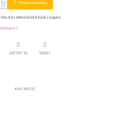
Přidat do košíku
robu 8 ks dekoračních koulí z papíru
informace
ZEPTAT SE
SDÍLET
Kód:
861151