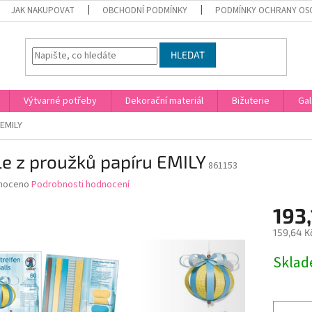
JAK NAKUPOVAT
OBCHODNÍ PODMÍNKY
PODMÍNKY OCHRANY OS
HLEDAT
Výtvarné potřeby
Dekorační materiál
Bižuterie
Gal
 EMILY
e z proužků papíru EMILY
861153
né
noceno
Podrobnosti hodnocení
ní
193,
u
159,64 K
Měrná
Skla
cena:
ek.