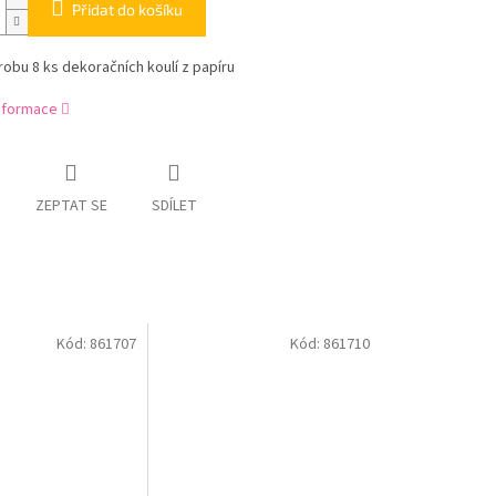
Přidat do košíku
robu 8 ks dekoračních koulí z papíru
informace
ZEPTAT SE
SDÍLET
Kód:
861707
Kód:
861710