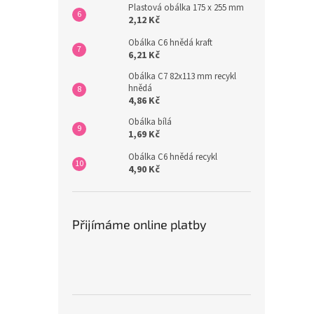
Plastová obálka 175 x 255 mm
2,12 Kč
Obálka C6 hnědá kraft
6,21 Kč
Obálka C7 82x113 mm recykl
hnědá
4,86 Kč
Obálka bílá
1,69 Kč
Obálka C6 hnědá recykl
4,90 Kč
Přijímáme online platby