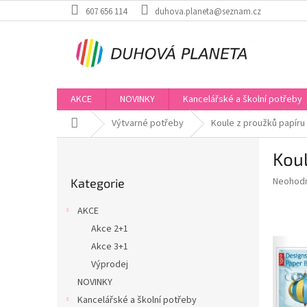
Přejít
607 656 114
duhova.planeta@seznam.cz
na
obsah
AKCE
NOVINKY
Kancelářské a školní potřeby
Domů
Výtvarné potřeby
Koule z proužků papíru
P
Koul
o
Přeskočit
s
Průměr
Neohod
Kategorie
kategorie
t
hodnoce
r
produkt
AKCE
a
je
Akce 2+1
0,0
n
z
Akce 3+1
n
5
í
Výprodej
hvězdič
p
NOVINKY
a
Kancelářské a školní potřeby