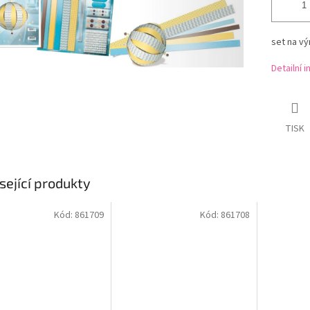
set na vý
Detailní 
TISK
sející produkty
Kód:
861709
Kód:
861708