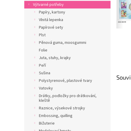
n
Výtvarné potřeby
e
Papíry, kartony
l
Vlnitá lepenka
Papírové sety
Plst
Pěnová guma, moosgummi
Folie
Juta, stuhy, krajky
Peří
Sušina
Souvi
Polystyrenové, plastové tvary
Vatovky
Drátky, podložky pro drátkování,
kleště
Raznice, výsekové strojky
Embossing, quilling
Bižuterie