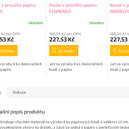
 z proužků papíru
Koule z proužků papíru
Koule z 
NE
FLORENCE
MADELEI
Skladem
Skladem
 Kč bez DPH
188,04 Kč bez DPH
188,04 Kč 
53 Kč
227,53 Kč
227,53
o košíku
Do košíku
Do ko
 výrobu 8 ks dekoračních
set na výrobu 8 ks dekoračních
set na výr
 papíru
koulí z papíru
koulí z pap
s
Diskuze
ailní popis produktu
obsahuje všechen materiál na výrobu 8 ks papírových koulí o velikost 10 cm
vyseknutými otvory na drátek, z části se jedná o papíry s perleťovým leske