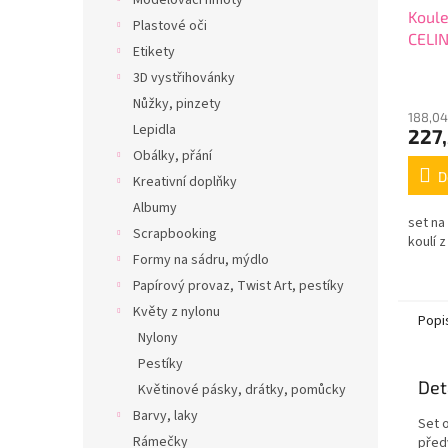
Modelovací hmoty
Koule
Plastové oči
CELI
Etikety
3D vystřihovánky
Nůžky, pinzety
188,04
Lepidla
227,
Obálky, přání
D
Kreativní doplňky
Albumy
set na
Scrapbooking
koulí z
Formy na sádru, mýdlo
Papírový provaz, Twist Art, pestíky
Květy z nylonu
Popi
Nylony
Pestíky
Det
Květinové pásky, drátky, pomůcky
Barvy, laky
Set 
Rámečky
před