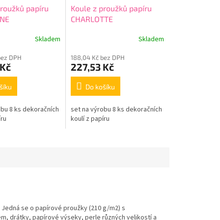
proužků papíru
Koule z proužků papíru
NE
CHARLOTTE
Skladem
Skladem
bez DPH
188,04 Kč bez DPH
 Kč
227,53 Kč
šíku
Do košíku
obu 8 ks dekoračních
set na výrobu 8 ks dekoračních
íru
koulí z papíru
. Jedná se o papírové proužky (210 g/m2) s
m, drátky, papírové výseky, perle různých velikostí a