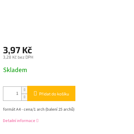
3,97 Kč
3,28 Kč bez DPH
Měrná
Skladem
cena:
Přidat do košíku
formát A4 - cena/1 arch (balení 25 archů)
Detailní informace