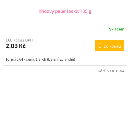
Křídový papír lesklý 135 g
Skladem
1,68 Kč bez DPH
2,03 Kč
Do košíku
formát A4 - cena/1 arch (balení 25 archů)
Kód:
600103-A4