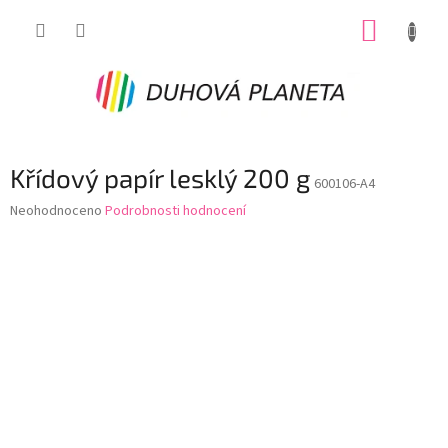
Přejít
NÁKUP
na
obsah
KOŠÍK
Křídový papír lesklý 200 g
600106-A4
Průměrné
Neohodnoceno
Podrobnosti hodnocení
hodnocení
produktu
je
0,0
z
5
hvězdiček.